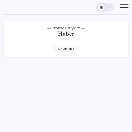
Skip
to
content
Browse Category
Haber
524 Articles