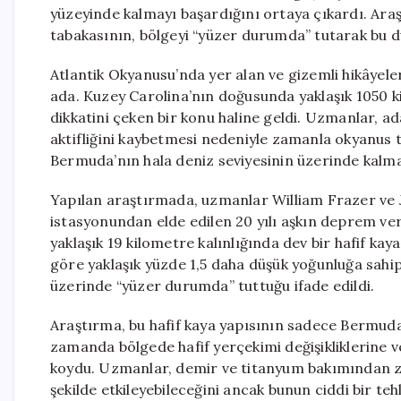
yüzeyinde kalmayı başardığını ortaya çıkardı. Araş
tabakasının, bölgeyi “yüzer durumda” tutarak bu d
Atlantik Okyanusu’nda yer alan ve gizemli hikâyeler
ada. Kuzey Carolina’nın doğusunda yaklaşık 1050 k
dikkatini çeken bir konu haline geldi. Uzmanlar, ad
aktifliğini kaybetmesi nedeniyle zamanla okyanus
Bermuda’nın hala deniz seviyesinin üzerinde kalm
Yapılan araştırmada, uzmanlar William Frazer ve 
istasyonundan elde edilen 20 yılı aşkın deprem ver
yaklaşık 19 kilometre kalınlığında dev bir hafif kay
göre yaklaşık yüzde 1,5 daha düşük yoğunluğa sahi
üzerinde “yüzer durumda” tuttuğu ifade edildi.
Araştırma, bu hafif kaya yapısının sadece Bermud
zamanda bölgede hafif yerçekimi değişikliklerine v
koydu. Uzmanlar, demir ve titanyum bakımından zen
şekilde etkileyebileceğini ancak bunun ciddi bir tehl