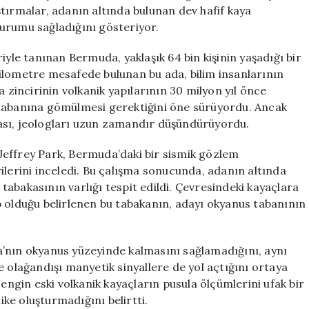
Sırrı
tırmalar, adanın altında bulunan dev hafif kaya
Gün
urumu sağladığını gösteriyor.
Yüzüne
Çıktı
iyle tanınan Bermuda, yaklaşık 64 bin kişinin yaşadığı bir
için
ilometre mesafede bulunan bu ada, bilim insanlarının
a zincirinin volkanik yapılarının 30 milyon yıl önce
 tabanına gömülmesi gerektiğini öne sürüyordu. Ancak
ası, jeologları uzun zamandır düşündürüyordu.
Jeffrey Park, Bermuda’daki bir sismik gözlem
ilerini inceledi. Bu çalışma sonucunda, adanın altında
a tabakasının varlığı tespit edildi. Çevresindeki kayaçlara
p olduğu belirlenen bu tabakanın, adayı okyanus tabanının
a’nın okyanus yüzeyinde kalmasını sağlamadığını, aynı
e olağandışı manyetik sinyallere de yol açtığını ortaya
gin eski volkanik kayaçların pusula ölçümlerini ufak bir
ike oluşturmadığını belirtti.