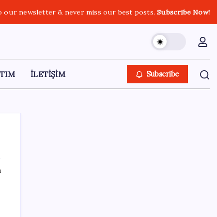
o our newsletter & never miss our best posts.
Subscribe Now!
TIM
İLETİŞİM
Subscribe
ı
SON YAZILAR
O şehirde tarihi kırılma: CHP’li belediye
başkanı kalmadı