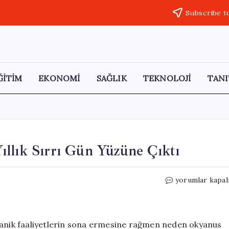
Subscribe t
ĞİTİM
EKONOMİ
SAĞLIK
TEKNOLOJİ
TANI
llık Sırrı Gün Yüzüne Çıktı
Bermuda
yorumlar kapal
Adası’nın
30
Milyon
Yıllık
lkanik faaliyetlerin sona ermesine rağmen neden okyanus