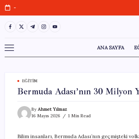
Skip
-
to
content
https://www.facebook.com/
https://twitter.com/
https://t.me/
https://www.instagram.com/
https://youtube.com/
ANA SAYFA
E
EĞITIM
Bermuda Adası’nın 30 Milyon Yı
By
Ahmet Yılmaz
16 Mayıs 2026
1 Min Read
Bilim insanları, Bermuda Adası’nın geçmişteki vo