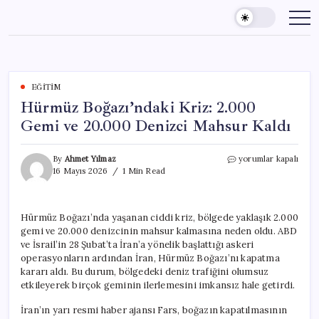
Skip
to
content
EĞITIM
Hürmüz Boğazı’ndaki Kriz: 2.000
Gemi ve 20.000 Denizci Mahsur Kaldı
Hürmüz
By
Ahmet Yılmaz
yorumlar kapalı
Boğazı’ndaki
16 Mayıs 2026
1 Min Read
Kriz:
2.000
Gemi
Hürmüz Boğazı’nda yaşanan ciddi kriz, bölgede yaklaşık 2.000
ve
gemi ve 20.000 denizcinin mahsur kalmasına neden oldu. ABD
20.000
Denizci
ve İsrail’in 28 Şubat’ta İran’a yönelik başlattığı askeri
Mahsur
operasyonların ardından İran, Hürmüz Boğazı’nı kapatma
Kaldı
kararı aldı. Bu durum, bölgedeki deniz trafiğini olumsuz
için
etkileyerek birçok geminin ilerlemesini imkansız hale getirdi.
İran’ın yarı resmi haber ajansı Fars, boğazın kapatılmasının