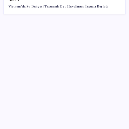
Vietnam’da Su Bahçesi Tasarımlı Dev Havalimanı İnşaatı Başladı
SON YAZILAR
Google Maps’e büyük değişiklik: Oteli bulacak, yemeği
sipariş edecek
Meta’ya çocuk güvenliği davasında 567 milyon dolar
ceza
Baş dönmesi şikayetiyle hastaneye gitti: Literatüre
geçti: Türkiye’de ilk
Meta’nın Yapay Zeka Modeli Dışarı Sızdı: Siber