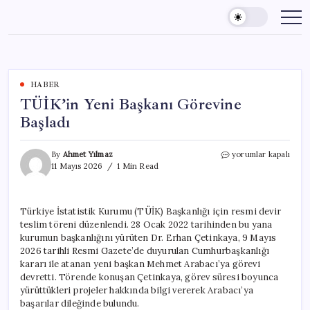
Skip
to
content
HABER
TÜİK’in Yeni Başkanı Görevine
Başladı
TÜİK’in
By
Ahmet Yılmaz
yorumlar kapalı
Yeni
11 Mayıs 2026
1 Min Read
Başkanı
Görevine
Başladı
Türkiye İstatistik Kurumu (TÜİK) Başkanlığı için resmi devir
için
teslim töreni düzenlendi. 28 Ocak 2022 tarihinden bu yana
kurumun başkanlığını yürüten Dr. Erhan Çetinkaya, 9 Mayıs
2026 tarihli Resmi Gazete’de duyurulan Cumhurbaşkanlığı
kararı ile atanan yeni başkan Mehmet Arabacı’ya görevi
devretti. Törende konuşan Çetinkaya, görev süresi boyunca
yürüttükleri projeler hakkında bilgi vererek Arabacı’ya
başarılar dileğinde bulundu.