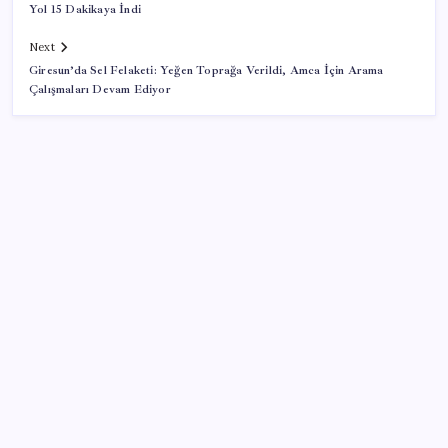
Yol 15 Dakikaya İndi
Next
Giresun’da Sel Felaketi: Yeğen Toprağa Verildi, Amca İçin Arama
Çalışmaları Devam Ediyor
SON YAZILAR
O şehirde tarihi kırılma: CHP’li belediye başkanı
kalmadı
CHP’den Meclis hamlesi: YENİ Parti’nin kullandığı
oda ve koridorları istediler