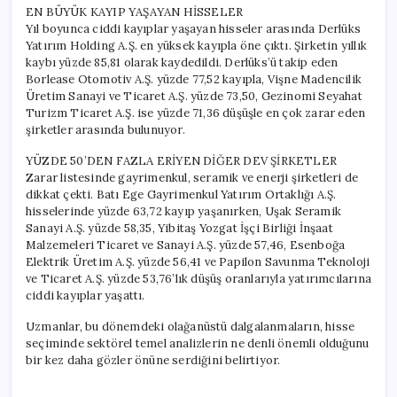
EN BÜYÜK KAYIP YAŞAYAN HİSSELER
Yıl boyunca ciddi kayıplar yaşayan hisseler arasında Derlüks
Yatırım Holding A.Ş. en yüksek kayıpla öne çıktı. Şirketin yıllık
kaybı yüzde 85,81 olarak kaydedildi. Derlüks’ü takip eden
Borlease Otomotiv A.Ş. yüzde 77,52 kayıpla, Vişne Madencilik
Üretim Sanayi ve Ticaret A.Ş. yüzde 73,50, Gezinomi Seyahat
Turizm Ticaret A.Ş. ise yüzde 71,36 düşüşle en çok zarar eden
şirketler arasında bulunuyor.
YÜZDE 50’DEN FAZLA ERİYEN DİĞER DEV ŞİRKETLER
Zarar listesinde gayrimenkul, seramik ve enerji şirketleri de
dikkat çekti. Batı Ege Gayrimenkul Yatırım Ortaklığı A.Ş.
hisselerinde yüzde 63,72 kayıp yaşanırken, Uşak Seramik
Sanayi A.Ş. yüzde 58,35, Yibitaş Yozgat İşçi Birliği İnşaat
Malzemeleri Ticaret ve Sanayi A.Ş. yüzde 57,46, Esenboğa
Elektrik Üretim A.Ş. yüzde 56,41 ve Papilon Savunma Teknoloji
ve Ticaret A.Ş. yüzde 53,76’lık düşüş oranlarıyla yatırımcılarına
ciddi kayıplar yaşattı.
Uzmanlar, bu dönemdeki olağanüstü dalgalanmaların, hisse
seçiminde sektörel temel analizlerin ne denli önemli olduğunu
bir kez daha gözler önüne serdiğini belirtiyor.