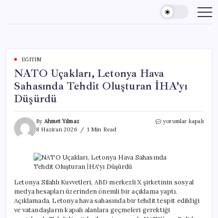
Skip
to
content
EĞITIM
NATO Uçakları, Letonya Hava
Sahasında Tehdit Oluşturan İHA’yı
Düşürdü
NATO
By
Ahmet Yılmaz
yorumlar kapalı
Uçakları,
8 Haziran 2026
1 Min Read
Letonya
Hava
Sahasında
Tehdit
Oluşturan
İHA’yı
Letonya Silahlı Kuvvetleri, ABD merkezli X şirketinin sosyal
Düşürdü
medya hesapları üzerinden önemli bir açıklama yaptı.
için
Açıklamada, Letonya hava sahasında bir tehdit tespit edildiği
ve vatandaşların kapalı alanlara geçmeleri gerektiği