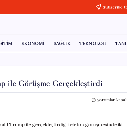
Subscribe t
ĞİTİM
EKONOMİ
SAĞLIK
TEKNOLOJİ
TANI
p ile Görüşme Gerçekleştirdi
Japonya
yorumlar kapal
Başbakanı
Sanae,
Trump
ile
ald Trump ile gerçekleştirdiği telefon görüşmesinde iki