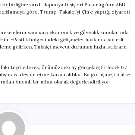
Görüşme
kir birliğine vardı. Japonya Dışişleri Bakanlığı’nın ABD
Gerçekleştirdi
ıklamaya göre, Trump, Takaiçi’yi Çin’e yaptığı ziyareti
için
i meselelerin yanı sıra ekonomik ve güvenlik konularında
, Hint-Pasifik bölgesindeki gelişmeler hakkında sürekli
ndeme gelirken, Takaiçi mevcut durumun hızla istikrara
tifakı teyit ederek, önümüzdeki ay gerçekleştirilecek G7
 çalışmaya devam etme kararı aldılar. Bu görüşme, iki ülke
sından önemli bir adım olarak değerlendiriliyor.