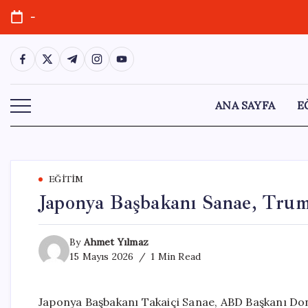
Skip
-
to
content
https://www.facebook.com/
https://twitter.com/
https://t.me/
https://www.instagram.com/
https://youtube.com/
ANA SAYFA
E
EĞITIM
Japonya Başbakanı Sanae, Trum
By
Ahmet Yılmaz
15 Mayıs 2026
1 Min Read
Japonya Başbakanı Takaiçi Sanae, ABD Başkanı Don