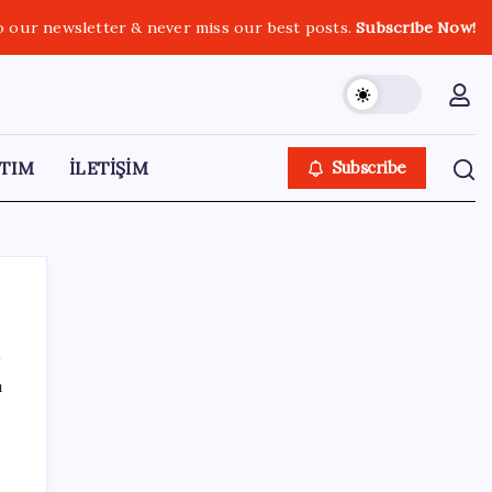
o our newsletter & never miss our best posts.
Subscribe Now!
TIM
İLETİŞİM
Subscribe
ı
SON YAZILAR
Pezeşkiyan: Teslim olmaya zorlanırsak
savaşırız, boyun eğmeyiz