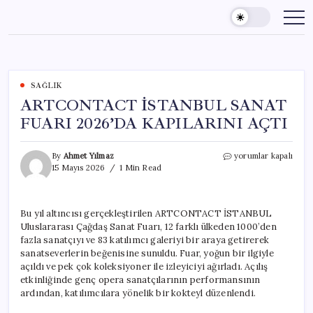
Skip
to
content
SAĞLIK
ARTCONTACT İSTANBUL SANAT
FUARI 2026’DA KAPILARINI AÇTI
ARTCONTACT
By
Ahmet Yılmaz
yorumlar kapalı
İSTANBUL
15 Mayıs 2026
1 Min Read
SANAT
FUARI
2026’DA
Bu yıl altıncısı gerçekleştirilen ARTCONTACT İSTANBUL
KAPILARINI
Uluslararası Çağdaş Sanat Fuarı, 12 farklı ülkeden 1000’den
AÇTI
için
fazla sanatçıyı ve 83 katılımcı galeriyi bir araya getirerek
sanatseverlerin beğenisine sunuldu. Fuar, yoğun bir ilgiyle
açıldı ve pek çok koleksiyoner ile izleyiciyi ağırladı. Açılış
etkinliğinde genç opera sanatçılarının performansının
ardından, katılımcılara yönelik bir kokteyl düzenlendi.