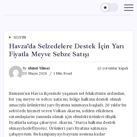
Skip
to
content
EĞITIM
Havza’da Selzedelere Destek İçin Yarı
Fiyatla Meyve Sebze Satışı
Havza’da
By
Ahmet Yılmaz
yorumlar kapalı
Selzedelere
20 Mayıs 2026
1 Min Read
Destek
İçin
Yarı
Samsun’un Havza ilçesinde yaşanan sel felaketinin ardından,
Fiyatla
bir yaş meyve ve sebze satıcısı, bölge halkına destek olmak
Meyve
Sebze
amacıyla ürünlerini yarı fiyatına sunmaya başladı. 20 yıldır bu
Satışı
sektörde hizmet veren Volkan Akarsu, selden etkilenen
için
vatandaşların yanında olmak için elindeki ürünleri düşük
fiyatlarla satışa çıkarıyor. Akarsu, “Havza halkına destek
olmayı hedefliyoruz. Ürünleri yarı fiyatına satmaya
çalışıyorum. Bu kampanyayı bayram sonuna kadar