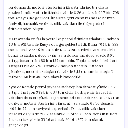
Bu dönemde motorin türlerinin ithalatında ise bir düşüş
gözlemlendi. Motorin ithalatı, yüzde 6,26 azalarak 987 bin 708
ton seviyesine geriledi. İthalatın geri kalan kısmı ise benzin,
fuel-oil, havacılık ve denizcilik yakıtları ile diğer petrol
ürünlerinden oluştu.
Mart ayında en fazla petrol ve petrol ürünleri ithalatı, 2 milyon
46 bin 981 ton ile Rusya’dan gerçekleştirildi. Bunu 704 bin 555
ton ile Irak ve 345 bin ton ile Kazakistan izledi. Yurt içindeki
benzin satışları, geçen yılın aynı dönemine göre yüzde 8,09
artış göstererek 480 bin 187 ton oldu. Toplam petrol ürünleri
satışları yüzde 7,90 artarak 2 milyon 877 bin 758 tona
çıkarken, motorin satışları da yüzde 8,13 oranında artışla 2
milyon 260 bin 390 ton olarak kaydedildi.
Aynı dönemde petrol piyasasında toplam ihracat yüzde 0,92
artışla 1 milyon 339 bin 667 ton oldu. Türkiye’nin havacılık
yakıtları ihracatı yüzde 41,14 oranında artarak 683 bin 467 ton
olurken, motorin türlerinin ihracatı ise yüzde 68,36 düşüşle
140 bin 771 ton seviyesine geriledi. Denizcilik yakıtları
ihracatı da yüzde 21,02 azalarak 75 bin 983 ton, benzin türleri
ihracatı ise yüzde 53,26 artarak 20 bin 975 ton olarak
gerçekleşti.