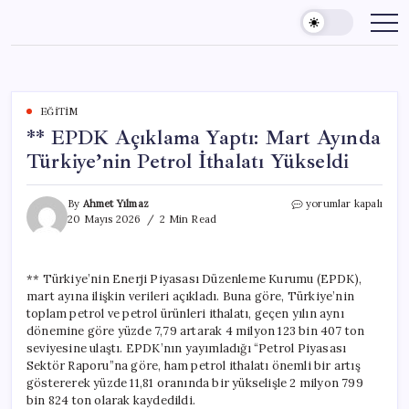
Skip
to
content
EĞITIM
** EPDK Açıklama Yaptı: Mart Ayında
Türkiye’nin Petrol İthalatı Yükseldi
**
By
Ahmet Yılmaz
yorumlar kapalı
EPDK
20 Mayıs 2026
2 Min Read
Açıklama
Yaptı:
Mart
** Türkiye’nin Enerji Piyasası Düzenleme Kurumu (EPDK),
Ayında
mart ayına ilişkin verileri açıkladı. Buna göre, Türkiye’nin
Türkiye’nin
Petrol
toplam petrol ve petrol ürünleri ithalatı, geçen yılın aynı
İthalatı
dönemine göre yüzde 7,79 artarak 4 milyon 123 bin 407 ton
Yükseldi
seviyesine ulaştı. EPDK’nın yayımladığı “Petrol Piyasası
için
Sektör Raporu”na göre, ham petrol ithalatı önemli bir artış
göstererek yüzde 11,81 oranında bir yükselişle 2 milyon 799
bin 824 ton olarak kaydedildi.