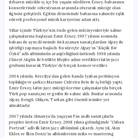
itibaren müzikle iç içe bir yaşam sürdüren Ersoy, babasının
konserlerinde orkestranın arasında oturarak müziğe olan
ilgisini geliştirdi. Eğitim döneminde babasına sahnede eşlik
ederek profesyonel müzik kariyerine adım attı.
Yıllar içinde Türkiye’nin önde gelen müzisyenleriyle sahne
çalışmalarına başlayan Emir Ersoy, 1997 yılının sonunda
babası ile aynı dönemde ün kazanan sanatçılardan Alpay ile
işbirliği yapmaya başladı. Bu süreçte Alpay’ın “Küçük Bir
Öykü” adlı albümünün aranjörlüğünü üstlendi. 1998 yılında
Cüneyt Akgün ile birlikte Mojito adını verdikleri latin-jazz
grubunu kurarak Türkiye’de birçok konser verdiler.
2004 yılında, Brezilya’dan gelen Banda Iyabas perküsyon
topluluğu ve şarkıcı Mariane Cidreira Reis ile iş birliği yaptı.
Emir Ersoy, latin-jazz müziği üzerine çalışmalarıyla birçok
Türk pop sanatçısı ve grubu ile sahne aldı. Bunlar arasında
Alpay, Bengü, Gülşen, Tarkan gibi önemli isimler yer
almaktadır.
2007 yılında Almanya’da yaşayan Fas asıllı sanatçılarla
projeler üreten Emir Ersoy, 2008 yılına gelindiğinde “Cuban
Portrait” adlı ilk latin-jazz albümünü çıkardı. Aynı yıl, Akın
Eldes ve İlkin Deniz’in albümlerinin miks ve mastering