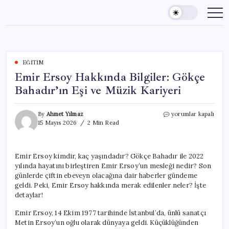
Skip
to
content
EĞITIM
Emir Ersoy Hakkında Bilgiler: Gökçe
Bahadır’ın Eşi ve Müzik Kariyeri
Emir
By
Ahmet Yılmaz
yorumlar kapalı
Ersoy
15 Mayıs 2026
2 Min Read
Hakkında
Bilgiler:
Gökçe
Emir Ersoy kimdir, kaç yaşındadır? Gökçe Bahadır ile 2022
Bahadır’ın
yılında hayatını birleştiren Emir Ersoy’un mesleği nedir? Son
Eşi
ve
günlerde çiftin ebeveyn olacağına dair haberler gündeme
Müzik
geldi. Peki, Emir Ersoy hakkında merak edilenler neler? İşte
Kariyeri
detaylar!
için
Emir Ersoy, 14 Ekim 1977 tarihinde İstanbul’da, ünlü sanatçı
Metin Ersoy’un oğlu olarak dünyaya geldi. Küçüklüğünden