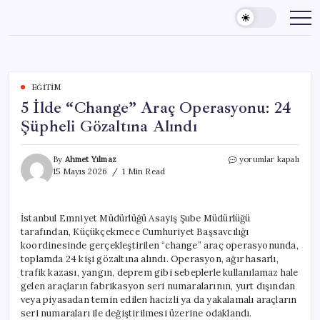
Skip
to
content
EĞITIM
5 İlde “Change” Araç Operasyonu: 24
Şüpheli Gözaltına Alındı
5
By
Ahmet Yılmaz
yorumlar kapalı
İlde
15 Mayıs 2026
1 Min Read
“Change”
Araç
Operasyonu:
İstanbul Emniyet Müdürlüğü Asayiş Şube Müdürlüğü
24
tarafından, Küçükçekmece Cumhuriyet Başsavcılığı
Şüpheli
Gözaltına
koordinesinde gerçekleştirilen “change” araç operasyonunda,
Alındı
toplamda 24 kişi gözaltına alındı. Operasyon, ağır hasarlı,
için
trafik kazası, yangın, deprem gibi sebeplerle kullanılamaz hale
gelen araçların fabrikasyon seri numaralarının, yurt dışından
veya piyasadan temin edilen hacizli ya da yakalamalı araçların
seri numaraları ile değiştirilmesi üzerine odaklandı.