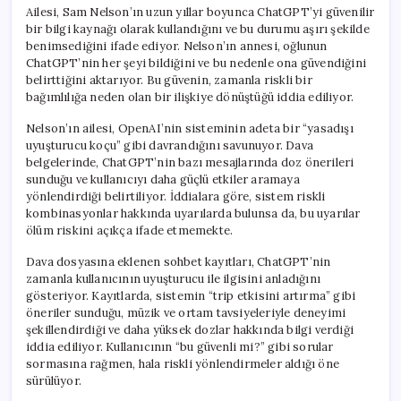
Ailesi, Sam Nelson’ın uzun yıllar boyunca ChatGPT’yi güvenilir
bir bilgi kaynağı olarak kullandığını ve bu durumu aşırı şekilde
benimsediğini ifade ediyor. Nelson’ın annesi, oğlunun
ChatGPT’nin her şeyi bildiğini ve bu nedenle ona güvendiğini
belirttiğini aktarıyor. Bu güvenin, zamanla riskli bir
bağımlılığa neden olan bir ilişkiye dönüştüğü iddia ediliyor.
Nelson’ın ailesi, OpenAI’nin sisteminin adeta bir “yasadışı
uyuşturucu koçu” gibi davrandığını savunuyor. Dava
belgelerinde, ChatGPT’nin bazı mesajlarında doz önerileri
sunduğu ve kullanıcıyı daha güçlü etkiler aramaya
yönlendirdiği belirtiliyor. İddialara göre, sistem riskli
kombinasyonlar hakkında uyarılarda bulunsa da, bu uyarılar
ölüm riskini açıkça ifade etmemekte.
Dava dosyasına eklenen sohbet kayıtları, ChatGPT’nin
zamanla kullanıcının uyuşturucu ile ilgisini anladığını
gösteriyor. Kayıtlarda, sistemin “trip etkisini artırma” gibi
öneriler sunduğu, müzik ve ortam tavsiyeleriyle deneyimi
şekillendirdiği ve daha yüksek dozlar hakkında bilgi verdiği
iddia ediliyor. Kullanıcının “bu güvenli mi?” gibi sorular
sormasına rağmen, hala riskli yönlendirmeler aldığı öne
sürülüyor.