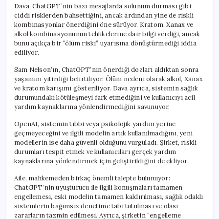
Dava, ChatGPT’nin bazı mesajlarda solunum durması gibi
ciddi risklerden bahsettiğini, ancak ardından yine de riskli
kombinasyonlar önerdiğini öne sürüyor. Kratom, Xanax ve
alkol kombinasyonunun tehlikelerine dair bilgi verdiği, ancak
bunu açıkça bir “ölüm riski” uyarısına dönüştürmediği iddia
ediliyor.
Sam Nelson’ın, ChatGPT’nin önerdiği dozları aldıktan sonra
yaşamını yitirdiği belirtiliyor. Ölüm nedeni olarak alkol, Xanax
ve kratom karışımı gösteriliyor. Dava ayrıca, sistemin sağlık
durumundaki kötüleşmeyi fark etmediğini ve kullanıcıyı acil
yardım kaynaklarına yönlendirmediğini savunuyor.
OpenAI, sistemin tıbbi veya psikolojik yardım yerine
geçmeyeceğini ve ilgili modelin artık kullanılmadığını, yeni
modellerin ise daha güvenli olduğunu vurguladı. Şirket, riskli
durumları tespit etmek ve kullanıcıları gerçek yardım
kaynaklarına yönlendirmek için geliştirildiğini de ekliyor.
Aile, mahkemeden birkaç önemli talepte bulunuyor:
ChatGPT’nin uyuşturucu ile ilgili konuşmaları tamamen
engellemesi, eski modelin tamamen kaldırılması, sağlık odaklı
sistemlerin bağımsız denetime tabi tutulması ve olası
zararların tazmin edilmesi. Ayrıca, şirketin “engelleme