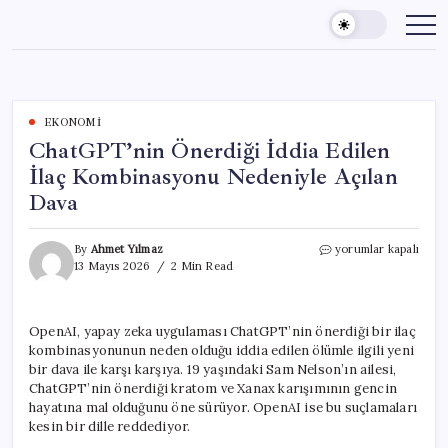
Skip
to
content
EKONOMI
ChatGPT’nin Önerdiği İddia Edilen
İlaç Kombinasyonu Nedeniyle Açılan
Dava
ChatGPT’nin
By
Ahmet Yılmaz
yorumlar kapalı
Önerdiği
13 Mayıs 2026
2 Min Read
İddia
Edilen
İlaç
OpenAI, yapay zeka uygulaması ChatGPT’nin önerdiği bir ilaç
Kombinasyonu
kombinasyonunun neden olduğu iddia edilen ölümle ilgili yeni
Nedeniyle
Açılan
bir dava ile karşı karşıya. 19 yaşındaki Sam Nelson’ın ailesi,
Dava
ChatGPT’nin önerdiği kratom ve Xanax karışımının gencin
için
hayatına mal olduğunu öne sürüyor. OpenAI ise bu suçlamaları
kesin bir dille reddediyor.