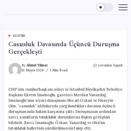
Skip
to
content
EĞITIM
Casusluk Davasında Üçüncü Duruşma
Gerçekleşti
Casusluk
By
Ahmet Yılmaz
yorumlar kapalı
Davasında
13 Mayıs 2026
1 Min Read
Üçüncü
Duruşma
Gerçekleşti
CHP’nin cumhurbaşkanı adayı ve İstanbul Büyükşehir Belediye
için
Başkanı Ekrem İmamoğlu, gazeteci Merdan Yanardağ,
İmamoğlu’nun siyasi danışmanı Necati Özkan ve Hüseyin
Gün, “casusluk” iddialarıyla yargılandıkları davanın üçüncü
duruşmasında hakim karşısına çıktı. Duruşmanın ardından
savcı, sanıkların tutukluluk durumlarına ilişkin görüşünü
bildirdi. Savcı, İmamoğlu, Özkan, Yanardağ ve Gün’ün
tutukluluk hallerinin sürdürülmesini talep etti.