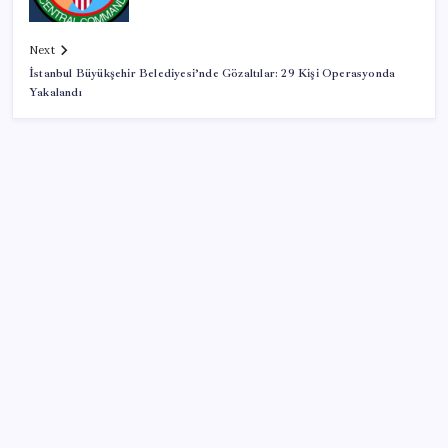
Next
İstanbul Büyükşehir Belediyesi’nde Gözaltılar: 29 Kişi Operasyonda
Yakalandı
SON YAZILAR
Pezeşkiyan: Teslim olmaya zorlanırsak savaşırız,
boyun eğmeyiz
Google Maps’e büyük değişiklik: Oteli bulacak, yemeği
sipariş edecek