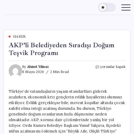
Skip
to
content
HABER
AKP’li Belediyeden Sıradışı Doğum
Teşvik Programı
AKP’li
By
Ahmet Yılmaz
yorumlar kapalı
Belediyeden
8 Mayıs 2026
2 Min Read
Sıradışı
Doğum
Teşvik
Türkiye’de vatandaşların yaşam standartları giderek
Programı
azalırken, ekonomik kriz gençlerin evlilik hayallerini olumsuz
için
etkiliyor. Evlilik gerçekleşse bile, mevcut koşullar altında çocuk
sahibi olma isteği azalmış durumda. Bu durum, Türkiye
genelinde doğum oranlarının hızla düşmesine neden
olmaktadır. AKP, soruna dair çözümlerinde yanlış bir yol
izliyor. Ordu Kumru Belediye Başkanı Yusuf Yalçuva, ilçedeki
nüfus azalmasını önlemek için “Büyük Aile, Güçlü Türkiye”