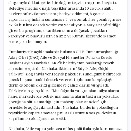
sloganıyla dikkat çekici bir doğum teşvik programı başlattı.
Belediye meclisi onaylı teşvikler arasında 10 çocuk sahibi
ailelere sıfır kilometre araç hediye edilmesi, 8 çocuk
yapanlara iş imkânı sunulması, 3. ve sonraki her çocuk için ise
ek 50 bin lira destek verilmesi yer alıyor. 4 Mayıs’ta yürürlüğe
giren bu program, o tarihten sonra doğacak çocukları
kapsıyor ve başvuru için en az 2 yıl Kumru ilçesinde ikamet
etme şartı bulunuyor.
Cumhuriyet’e açıklamalarda bulunan CHP Cumhurbaşkanlığı
Aday Ofisi (CAO) Aile ve Sosyal Hizmetler Politika Kurulu
Başkanı Aylin Nazlıaka, AKP’li belediyenin başlattığı teşvik
sürecini eleştirdi. Nazlıaka, iktidarın “Büyük Aile, Güçlü
Türkiye” sloganıyla yeni teşvik paketleri sunduğunu belirterek,
çocuk başına maddi destek vererek toplumun karşılaştığı
derin ekonomik krizi gizlemeye çalıştıklarını vurguladı.
Türkiye’nin gerçekleri, “Mutfağında yangın olan milyonlarca
hane, marketlerde bebek mamasına alarm taktıran yoksulluk,
çocuğuna süt alamadığı için mahcup olan anneler” gibi
örneklerle açığa çıkmaktadır. Nazlıaka, bu derin yoksulluğun
teşviklerle kapatılamayacağını, asıl sorunun sosyal devletin
zayıflaması olduğunu ifade etti.
Nazlıaka, “Aile yapısı yalnızca nüfus politikalarıyla korunamaz.