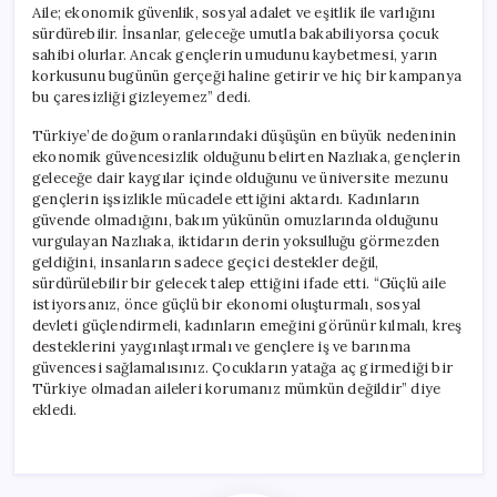
Aile; ekonomik güvenlik, sosyal adalet ve eşitlik ile varlığını
sürdürebilir. İnsanlar, geleceğe umutla bakabiliyorsa çocuk
sahibi olurlar. Ancak gençlerin umudunu kaybetmesi, yarın
korkusunu bugünün gerçeği haline getirir ve hiç bir kampanya
bu çaresizliği gizleyemez” dedi.
Türkiye’de doğum oranlarındaki düşüşün en büyük nedeninin
ekonomik güvencesizlik olduğunu belirten Nazlıaka, gençlerin
geleceğe dair kaygılar içinde olduğunu ve üniversite mezunu
gençlerin işsizlikle mücadele ettiğini aktardı. Kadınların
güvende olmadığını, bakım yükünün omuzlarında olduğunu
vurgulayan Nazlıaka, iktidarın derin yoksulluğu görmezden
geldiğini, insanların sadece geçici destekler değil,
sürdürülebilir bir gelecek talep ettiğini ifade etti. “Güçlü aile
istiyorsanız, önce güçlü bir ekonomi oluşturmalı, sosyal
devleti güçlendirmeli, kadınların emeğini görünür kılmalı, kreş
desteklerini yaygınlaştırmalı ve gençlere iş ve barınma
güvencesi sağlamalısınız. Çocukların yatağa aç girmediği bir
Türkiye olmadan aileleri korumanız mümkün değildir” diye
ekledi.