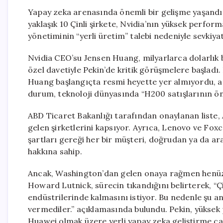
Yapay zeka arenasında önemli bir gelişme yaşandı.
yaklaşık 10 Çinli şirkete, Nvidia’nın yüksek perform
yönetiminin “yerli üretim” talebi nedeniyle sevkiya
Nvidia CEO’su Jensen Huang, milyarlarca dolarlık
özel davetiyle Pekin’de kritik görüşmelere başladı.
Huang başlangıçta resmi heyette yer almıyordu, an
durum, teknoloji dünyasında “H200 satışlarının ön
ABD Ticaret Bakanlığı tarafından onaylanan liste,
gelen şirketlerini kapsıyor. Ayrıca, Lenovo ve Foxco
şartları gereği her bir müşteri, doğrudan ya da ar
hakkına sahip.
Ancak, Washington’dan gelen onaya rağmen henüz 
Howard Lutnick, sürecin tıkandığını belirterek, “Ç
endüstrilerinde kalmasını istiyor. Bu nedenle şu an
vermediler.” açıklamasında bulundu. Pekin, yüksek 
Huawei olmak üzere yerli yapay zeka geliştirme ça