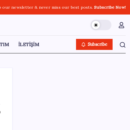
o our newsletter & never miss our best posts.
Subscribe Now!
TIM
İLETİŞİM
Subscribe
SON YAZILAR
ı
O şehirde tarihi kırılma: CHP’li belediye
başkanı kalmadı