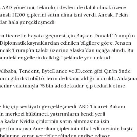
Çip
 ABD yönetimi, teknoloji devleri de dahil olmak üzere
İzni
anslı H200 çiplerini satın alma izni verdi. Ancak, Pekin
Verdi:
tlar hala gerçekleşmedi.
Nvidia
CEO’su
 bu ticaretin hayata geçmesi için Başkan Donald Trump’ın
Pekin’de
 Diplomatik kaynaklardan edinilen bilgilere göre, Jensen
Kritik
cak Trump’ın talebi üzerine Alaska’dan uçağa alındı. Bu
Görüşmelerde
ündeki engellerin kalktığı” şeklinde yorumlandı.
için
 Alibaba, Tencent, ByteDance ve JD.com gibi Çin’in önde
nn gibi distribütörlerin de lisans aldığı bildirildi. Anlaşm
acılar vasıtasıyla 75 bin adede kadar çip tedarik etme
hiç çip sevkiyatı gerçekleşmedi. ABD Ticaret Bakanı
in merkezi hükümeti, yatırımların kendi yerli
a kadar Nvidia çiplerinin satın alınmasına izin
performanslı Amerikan çiplerinin ithal edilmesinin başta
balarına zarar verebileceğinden endişe ediyor.