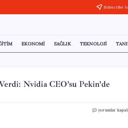
Subscribe t
ĞİTİM
EKONOMİ
SAĞLIK
TEKNOLOJİ
TANI
 Verdi: Nvidia CEO’su Pekin’de
ABD,
yorumlar kapal
10
Çinli
Şirkete