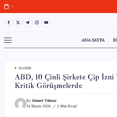
Skip
-
to
content
https://www.facebook.com/
https://twitter.com/
https://t.me/
https://www.instagram.com/
https://youtube.com/
ANA SAYFA
E
HABER
ABD, 10 Çinli Şirkete Çip İzni
Kritik Görüşmelerde
By
Ahmet Yılmaz
14 Mayıs 2026
2 Min Read