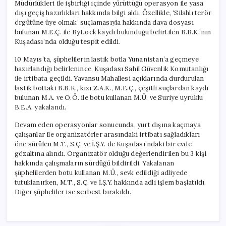
Müdürlükleri ile işbirliği içinde yürüttüğü operasyon ile yasa
dışı geçiş hazırlıkları hakkında bilgi aldı. Özellikle, ‘Silahlı terör
örgütüne üye olmak’ suçlamasıyla hakkında dava dosyası
bulunan M.E.Ç. ile ByLock kaydı bulunduğu belirtilen B.B.K.’nın
Kuşadası’nda olduğu tespit edildi.
10 Mayıs’ta, şüphelilerin lastik botla Yunanistan’a geçmeye
hazırlandığı belirlenince, Kuşadası Sahil Güvenlik Komutanlığı
ile irtibata geçildi. Yavansu Mahallesi açıklarında durdurulan
lastik bottaki B.B.K., kızı Z.A.K., M.E.Ç., çeşitli suçlardan kaydı
bulunan M.A. ve O.Ö. ile botu kullanan M.Ü. ve Suriye uyruklu
B.E.A. yakalandı.
Devam eden operasyonlar sonucunda, yurt dışına kaçmaya
çalışanlar ile organizatörler arasındaki irtibatı sağladıkları
öne sürülen M.T., S.Ç. ve İ.Ş.Y. de Kuşadası’ndaki bir evde
gözaltına alındı. Organizatör olduğu değerlendirilen bu 3 kişi
hakkında çalışmaların sürdüğü bildirildi. Yakalanan
şüphelilerden botu kullanan M.Ü., sevk edildiği adliyede
tutuklanırken, M.T., S.Ç. ve İ.Ş.Y. hakkında adli işlem başlatıldı.
Diğer şüpheliler ise serbest bırakıldı.