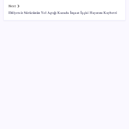
Next
Ehliyetsiz Sürücünün Yol Açtığı Kazada İnşaat İşçisi Hayatını Kaybetti
SON YAZILAR
O şehirde tarihi kırılma: CHP’li belediye başkanı
kalmadı
CHP’den Meclis hamlesi: YENİ Parti’nin kullandığı
oda ve koridorları istediler
Mercedes-Benz Fiziksel Butonlara Geri Dönüyor:
Teknolojide Fazla İleri Gittik