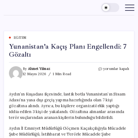
Skip
to
content
EĞITIM
Yunanistan’a Kaçış Planı Engellendi: 7
Gözaltı
Yunanistan’a
By
Ahmet Yılmaz
yorumlar kapalı
Kaçış
12 Mayıs 2026
1 Min Read
Planı
Engellendi:
7
Aydın’ın Kuşadası ilçesinde, lastik botla Yunanistan’ın Sisam
Gözaltı
Adası’na yasa dışı geçiş yapma hazırlığında olan 7 kişi
için
gözaltına alındı. Ayrıca, bu kişilere organizatörlük yaptığı
iddia edilen 3 kişi de yakalandı. Gözaltına alınanlar arasında
terör suçlarından aranan kişilerin bulunduğu bildirildi.
Aydın İl Emniyet Müdürlüğü Göçmen Kaçakçılığıyla Mücadele
Şube Müdürlüğü, İstihbarat ve Terörle Mücadele Şube