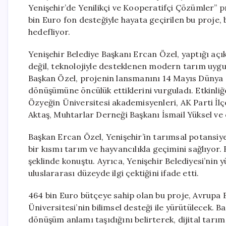
Yenişehir’de Yenilikçi ve Kooperatifçi Çözümler” pr
bin Euro fon desteğiyle hayata geçirilen bu proje, 
hedefliyor.
Yenişehir Belediye Başkanı Ercan Özel, yaptığı açık
değil, teknolojiyle desteklenen modern tarım uygul
Başkan Özel, projenin lansmanını 14 Mayıs Dünya Ç
dönüşümüne öncülük ettiklerini vurguladı. Etkinliğ
Özyeğin Üniversitesi akademisyenleri, AK Parti İlç
Aktaş, Muhtarlar Derneği Başkanı İsmail Yüksel ve ç
Başkan Ercan Özel, Yenişehir’in tarımsal potansiye
bir kısmı tarım ve hayvancılıkla geçimini sağlıyor.
şeklinde konuştu. Ayrıca, Yenişehir Belediyesi’nin
uluslararası düzeyde ilgi çektiğini ifade etti.
464 bin Euro bütçeye sahip olan bu proje, Avrupa Bir
Üniversitesi’nin bilimsel desteği ile yürütülecek. B
dönüşüm anlamı taşıdığını belirterek, dijital tarım