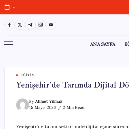
Skip
-
to
content
https://www.facebook.com/
https://twitter.com/
https://t.me/
https://www.instagram.com/
https://youtube.com/
ANA SAYFA
E
EĞITIM
Yenişehir’de Tarımda Dijital 
By
Ahmet Yılmaz
15 Mayıs 2026
2 Min Read
Yenişehir’de tarım sektöründe dijitalleşme sürecini