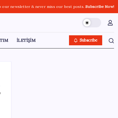
o our newsletter & never miss our best posts.
Subscribe Now!
TIM
İLETİŞİM
Subscribe
ı
SON YAZILAR
Google Maps’e büyük değişiklik: Oteli
bulacak, yemeği sipariş edecek