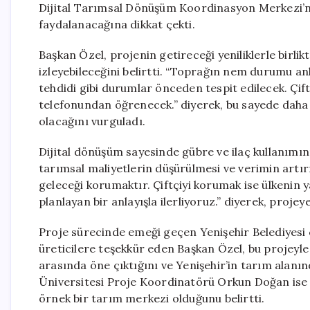
Dijital Tarımsal Dönüşüm Koordinasyon Merkezi’nin 
faydalanacağına dikkat çekti.
Başkan Özel, projenin getireceği yeniliklerle birlik
izleyebileceğini belirtti. “Toprağın nem durumu anlık
tehdidi gibi durumlar önceden tespit edilecek. Çif
telefonundan öğrenecek.” diyerek, bu sayede dah
olacağını vurguladı.
Dijital dönüşüm sayesinde gübre ve ilaç kullanımını
tarımsal maliyetlerin düşürülmesi ve verimin artı
geleceği korumaktır. Çiftçiyi korumak ise ülkenin y
planlayan bir anlayışla ilerliyoruz.” diyerek, projeye
Proje sürecinde emeği geçen Yenişehir Belediyesi ç
üreticilere teşekkür eden Başkan Özel, bu projeyle
arasında öne çıktığını ve Yenişehir’in tarım alanın
Üniversitesi Proje Koordinatörü Orkun Doğan ise Yen
örnek bir tarım merkezi olduğunu belirtti.