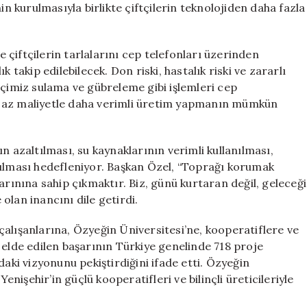
kurulmasıyla birlikte çiftçilerin teknolojiden daha fazla
te çiftçilerin tarlalarını cep telefonları üzerinden
 takip edilebilecek. Don riski, hastalık riski ve zararlı
tçimiz sulama ve gübreleme gibi işlemleri cep
a az maliyetle daha verimli üretim yapmanın mümkün
n azaltılması, su kaynaklarının verimli kullanılması,
rılması hedefleniyor. Başkan Özel, “Toprağı korumak
arınına sahip çıkmaktır. Biz, günü kurtaran değil, geleceği
 olan inancını dile getirdi.
alışanlarına, Özyeğin Üniversitesi’ne, kooperatiflere ve
 elde edilen başarının Türkiye genelinde 718 proje
daki vizyonunu pekiştirdiğini ifade etti. Özyeğin
işehir’in güçlü kooperatifleri ve bilinçli üreticileriyle