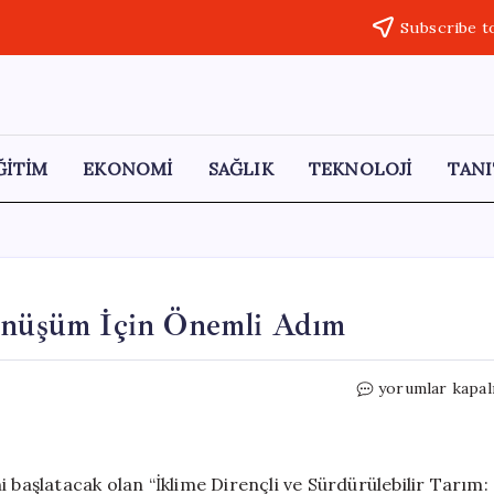
Subscribe t
ĞİTİM
EKONOMİ
SAĞLIK
TEKNOLOJİ
TANI
Dönüşüm İçin Önemli Adım
Yenişehir’de
yorumlar kapal
Tarımda
Dijital
Dönüşüm
İçin
 başlatacak olan “İklime Dirençli ve Sürdürülebilir Tarım: