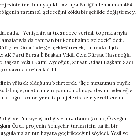
Önemli
ojesinin tanıtımı yapıldı. Avrupa Birliği’nden alınan 464
Adım
bölgenin tarımsal geleceğini köklü bir şekilde değiştirmeyi
için
lamada, “Yenişehir, artık sadece verimli topraklarıyla
amalarıyla da tanınan bir kent haline gelecek.” dedi.
iftçiler Günü’nde gerçekleştirerek, tarımda dijital
e; AK Parti Bursa İl Başkan Vekili Cem Kürşat Hasanoğlu,
e Başkan Vekili Kamil Aydoğdu, Ziraat Odası Başkanı Sadi
ok sayıda üretici katıldı.
linin yüksek olduğunu belirterek, “İlçe nüfusunun büyük
 Bu bilinçle, üreticimizin yanında olmaya devam edeceğiz.”
 yürüttüğü tarıma yönelik projelerin hem yerel hem de
liği ve Türkiye iş birliğiyle hazırlanmış olup, Özyeğin
aşkan Özel, projenin Yenişehir tarımı için tarihi bir
 uygulamalarının hayata geçirileceğini söyledi. Yeşil ve