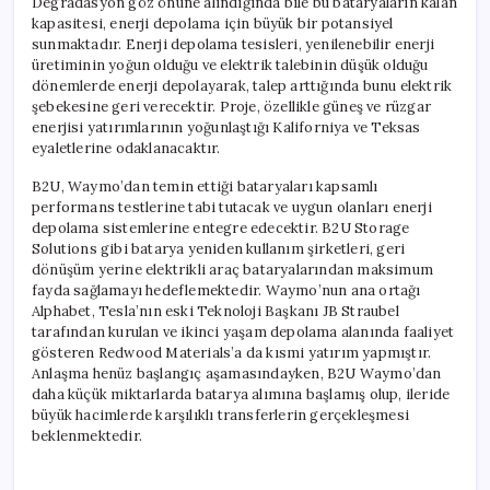
Degradasyon göz önüne alındığında bile bu bataryaların kalan
kapasitesi, enerji depolama için büyük bir potansiyel
sunmaktadır. Enerji depolama tesisleri, yenilenebilir enerji
üretiminin yoğun olduğu ve elektrik talebinin düşük olduğu
dönemlerde enerji depolayarak, talep arttığında bunu elektrik
şebekesine geri verecektir. Proje, özellikle güneş ve rüzgar
enerjisi yatırımlarının yoğunlaştığı Kaliforniya ve Teksas
eyaletlerine odaklanacaktır.
B2U, Waymo’dan temin ettiği bataryaları kapsamlı
performans testlerine tabi tutacak ve uygun olanları enerji
depolama sistemlerine entegre edecektir. B2U Storage
Solutions gibi batarya yeniden kullanım şirketleri, geri
dönüşüm yerine elektrikli araç bataryalarından maksimum
fayda sağlamayı hedeflemektedir. Waymo’nun ana ortağı
Alphabet, Tesla’nın eski Teknoloji Başkanı JB Straubel
tarafından kurulan ve ikinci yaşam depolama alanında faaliyet
gösteren Redwood Materials’a da kısmi yatırım yapmıştır.
Anlaşma henüz başlangıç aşamasındayken, B2U Waymo’dan
daha küçük miktarlarda batarya alımına başlamış olup, ileride
büyük hacimlerde karşılıklı transferlerin gerçekleşmesi
beklenmektedir.