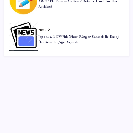
iOS 27 Ne Zaman Geliyor? Beta ve Final Tarihleri
Açıklandı
Next
Japonya, 1 GW’lık Yüzer Rüzgar Santrali ile Enerji
Üretiminde Çığır Açacak
SON YAZILAR
Pezeşkiyan: Teslim olmaya zorlanırsak savaşırız,