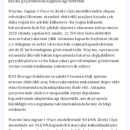
hayata geçirilmesini sağlayacağı belirtildi.
Waymo, Jaguar I-Pace ve Zeekr Ojai modellerinden oluşan
robotaksi filosunu, standart elektrikli araçlara kıyasla çok
daha yoğun bir şekilde kullanıyor. Bu yoğun kullanım,
bataryaların hızlı bir şekilde dejenere olmasına sebep oluyor.
2025 yılında yapılan bir analiz, 22.700’den fazla elektrikli
aracın bataryalarının yıllık ortalama kapasite kaybının yüzde
2,3 olduğunu ve sekiz yıl sonra bile orijinal kapasitelerinin
yüzde 81’ini koruduğunu göstermektedir. Waymo, operasyon
sırasında düzenli bakım kapsamında batarya değişiklikleri
gerçekleştiriyor ve bu bataryaları geri dönüşüme göndermek
yerine yeniden kullanma yolunu tercih ediyor.
B2U Storage Solutions’ın sahibi Freeman Hall, işletme
sonrası elektrikli araç bataryalarından maksimum değer elde
etme konusunda uzmanlaştıklarını ifade etti. Anlaşma
çerçevesinde yüzlerce megavatlık enerji depolama
kapasitesinin oluşturulacağı duyuruldu, ancak projenin
büyüklüğü veya uygulama takvimi hakkında henüz ek bilgi
verilmedi.
Waymo’nun Jaguar I-Pace modellerinde 90 kWh, Zeekr Ojai
modelinde ise 93 kWh kapasiteli bataryalar kullanılmaktadır.