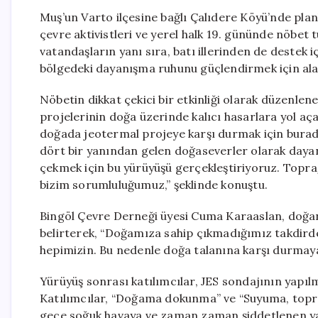
Muş’un Varto ilçesine bağlı Çalıdere Köyü’nde plan
çevre aktivistleri ve yerel halk 19. gününde nöbe
vatandaşların yanı sıra, batı illerinden de destek 
bölgedeki dayanışma ruhunu güçlendirmek için alan
Nöbetin dikkat çekici bir etkinliği olarak düzenl
projelerinin doğa üzerinde kalıcı hasarlara yol aç
doğada jeotermal projeye karşı durmak için burada
dört bir yanından gelen doğaseverler olarak day
çekmek için bu yürüyüşü gerçekleştiriyoruz. Topr
bizim sorumluluğumuz,” şeklinde konuştu.
Bingöl Çevre Derneği üyesi Cuma Karaaslan, doğa
belirterek, “Doğamıza sahip çıkmadığımız takdirde
hepimizin. Bu nedenle doğa talanına karşı durmaya 
Yürüyüş sonrası katılımcılar, JES sondajının yapıl
Katılımcılar, “Doğama dokunma” ve “Suyuma, toprağ
gece soğuk havaya ve zaman zaman şiddetlenen yağı