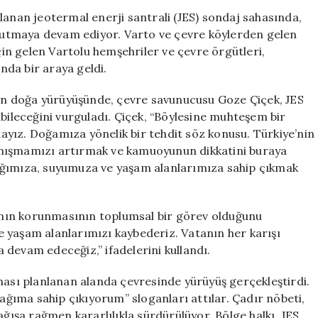
Eylem
lanan jeotermal enerji santrali (JES) sondaj sahasında,
19.
t tutmaya devam ediyor. Varto ve çevre köylerden gelen
Güne
için gelen Vartolu hemşehriler ve çevre örgütleri,
Girdi:
da bir araya geldi.
Çevreciler
Doğa
enen doğa yürüyüşünde, çevre savunucusu Goze Çiçek, JES
Yürüyüşü
abileceğini vurguladı. Çiçek, “Böylesine muhteşem bir
Düzenledi
yız. Doğamıza yönelik bir tehdit söz konusu. Türkiye’nin
için
anışmamızı artırmak ve kamuoyunun dikkatini buraya
ağımıza, suyumuza ve yaşam alanlarımıza sahip çıkmak
nın korunmasının toplumsal bir görev olduğunu
 yaşam alanlarımızı kaybederiz. Vatanın her karışı
devam edeceğiz,” ifadelerini kullandı.
ması planlanan alanda çevresinde yürüyüş gerçekleştirdi.
ıma sahip çıkıyorum” sloganları attılar. Çadır nöbeti,
şa rağmen kararlılıkla sürdürülüyor. Bölge halkı, JES