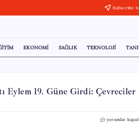
Subscribe t
ĞİTİM
EKONOMİ
SAĞLIK
TEKNOLOJİ
TANI
tı Eylem 19. Güne Girdi: Çevreciler
Varto’da
yorumlar kapal
Jeotermal
Enerji
Karşıtı