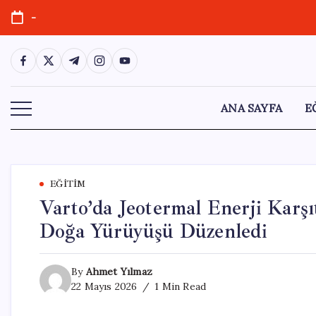
Skip
-
to
content
https://www.facebook.com/
https://twitter.com/
https://t.me/
https://www.instagram.com/
https://youtube.com/
ANA SAYFA
E
EĞITIM
Varto’da Jeotermal Enerji Karşı
Doğa Yürüyüşü Düzenledi
By
Ahmet Yılmaz
22 Mayıs 2026
1 Min Read