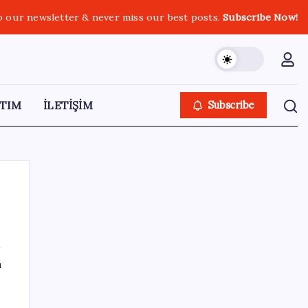
o our newsletter & never miss our best posts.
Subscribe Now!
TIM
İLETİŞİM
Subscribe
SON YAZILAR
ı
O şehirde tarihi kırılma: CHP’li belediye
başkanı kalmadı