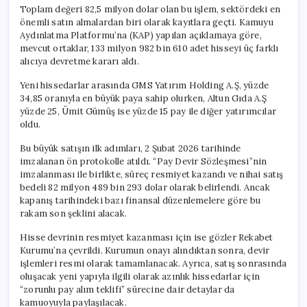
Toplam değeri 82,5 milyon dolar olan bu işlem, sektördeki en
önemli satın almalardan biri olarak kayıtlara geçti. Kamuyu
Aydınlatma Platformu’na (KAP) yapılan açıklamaya göre,
mevcut ortaklar, 133 milyon 982 bin 610 adet hisseyi üç farklı
alıcıya devretme kararı aldı.
Yeni hissedarlar arasında GMS Yatırım Holding A.Ş, yüzde
34,85 oranıyla en büyük paya sahip olurken, Altun Gıda A.Ş
yüzde 25, Ümit Gümüş ise yüzde 15 pay ile diğer yatırımcılar
oldu.
Bu büyük satışın ilk adımları, 2 Şubat 2026 tarihinde
imzalanan ön protokolle atıldı. “Pay Devir Sözleşmesi”nin
imzalanması ile birlikte, süreç resmiyet kazandı ve nihai satış
bedeli 82 milyon 489 bin 293 dolar olarak belirlendi. Ancak
kapanış tarihindeki bazı finansal düzenlemelere göre bu
rakam son şeklini alacak.
Hisse devrinin resmiyet kazanması için ise gözler Rekabet
Kurumu’na çevrildi. Kurumun onayı alındıktan sonra, devir
işlemleri resmi olarak tamamlanacak. Ayrıca, satış sonrasında
oluşacak yeni yapıyla ilgili olarak azınlık hissedarlar için
“zorunlu pay alım teklifi” sürecine dair detaylar da
kamuoyuyla paylaşılacak.