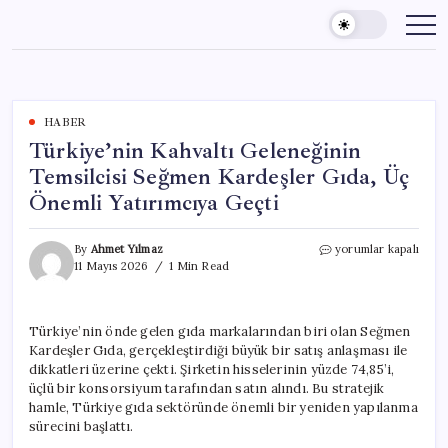
Skip
to
content
HABER
Türkiye’nin Kahvaltı Geleneğinin
Temsilcisi Seğmen Kardeşler Gıda, Üç
Önemli Yatırımcıya Geçti
Türkiye’nin
By
Ahmet Yılmaz
yorumlar kapalı
Kahvaltı
11 Mayıs 2026
1 Min Read
Geleneğinin
Temsilcisi
Seğmen
Türkiye’nin önde gelen gıda markalarından biri olan Seğmen
Kardeşler
Kardeşler Gıda, gerçekleştirdiği büyük bir satış anlaşması ile
Gıda,
Üç
dikkatleri üzerine çekti. Şirketin hisselerinin yüzde 74,85’i,
Önemli
üçlü bir konsorsiyum tarafından satın alındı. Bu stratejik
Yatırımcıya
hamle, Türkiye gıda sektöründe önemli bir yeniden yapılanma
Geçti
sürecini başlattı.
için