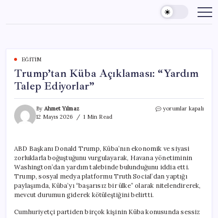
Skip
to
content
EĞITIM
Trump’tan Küba Açıklaması: “Yardım
Talep Ediyorlar”
Trump’tan
By
Ahmet Yılmaz
yorumlar kapalı
Küba
12 Mayıs 2026
1 Min Read
Açıklaması:
“Yardım
Talep
ABD Başkanı Donald Trump, Küba’nın ekonomik ve siyasi
Ediyorlar”
zorluklarla boğuştuğunu vurgulayarak, Havana yönetiminin
için
Washington’dan yardım talebinde bulunduğunu iddia etti.
Trump, sosyal medya platformu Truth Social’dan yaptığı
paylaşımda, Küba’yı “başarısız bir ülke” olarak nitelendirerek,
mevcut durumun giderek kötüleştiğini belirtti.
Cumhuriyetçi partiden birçok kişinin Küba konusunda sessiz