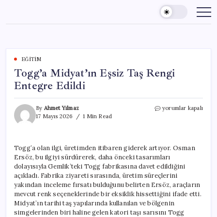
Skip
to
content
EĞITIM
Togg’a Midyat’ın Eşsiz Taş Rengi
Entegre Edildi
Togg’a
By
Ahmet Yılmaz
yorumlar kapalı
Midyat’ın
17 Mayıs 2026
1 Min Read
Eşsiz
Taş
Rengi
Togg’a olan ilgi, üretimden itibaren giderek artıyor. Osman
Entegre
Ersöz, bu ilgiyi sürdürerek, daha önceki tasarımları
Edildi
için
dolayısıyla Gemlik’teki Togg fabrikasına davet edildiğini
açıkladı. Fabrika ziyareti sırasında, üretim süreçlerini
yakından inceleme fırsatı bulduğunu belirten Ersöz, araçların
mevcut renk seçeneklerinde bir eksiklik hissettiğini ifade etti.
Midyat’ın tarihi taş yapılarında kullanılan ve bölgenin
simgelerinden biri haline gelen katori taşı sarısını Togg