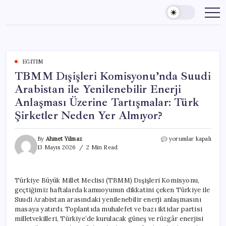
Skip
to
content
EĞITIM
TBMM Dışişleri Komisyonu’nda Suudi
Arabistan ile Yenilenebilir Enerji
Anlaşması Üzerine Tartışmalar: Türk
Şirketler Neden Yer Almıyor?
TBMM
By
Ahmet Yılmaz
yorumlar kapalı
Dışişleri
13 Mayıs 2026
2 Min Read
Komisyonu’nda
Suudi
Arabistan
Türkiye Büyük Millet Meclisi (TBMM) Dışişleri Komisyonu,
ile
geçtiğimiz haftalarda kamuoyunun dikkatini çeken Türkiye ile
Yenilenebilir
Enerji
Suudi Arabistan arasındaki yenilenebilir enerji anlaşmasını
Anlaşması
masaya yatırdı. Toplantıda muhalefet ve bazı iktidar partisi
Üzerine
milletvekilleri, Türkiye’de kurulacak güneş ve rüzgâr enerjisi
Tartışmalar: