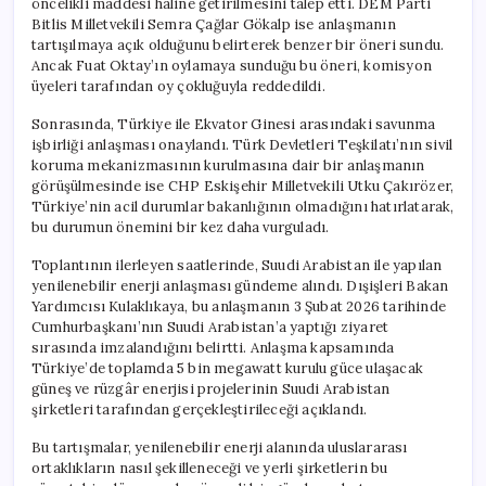
öncelikli maddesi haline getirilmesini talep etti. DEM Parti
Bitlis Milletvekili Semra Çağlar Gökalp ise anlaşmanın
tartışılmaya açık olduğunu belirterek benzer bir öneri sundu.
Ancak Fuat Oktay’ın oylamaya sunduğu bu öneri, komisyon
üyeleri tarafından oy çokluğuyla reddedildi.
Sonrasında, Türkiye ile Ekvator Ginesi arasındaki savunma
işbirliği anlaşması onaylandı. Türk Devletleri Teşkilatı’nın sivil
koruma mekanizmasının kurulmasına dair bir anlaşmanın
görüşülmesinde ise CHP Eskişehir Milletvekili Utku Çakırözer,
Türkiye’nin acil durumlar bakanlığının olmadığını hatırlatarak,
bu durumun önemini bir kez daha vurguladı.
Toplantının ilerleyen saatlerinde, Suudi Arabistan ile yapılan
yenilenebilir enerji anlaşması gündeme alındı. Dışişleri Bakan
Yardımcısı Kulaklıkaya, bu anlaşmanın 3 Şubat 2026 tarihinde
Cumhurbaşkanı’nın Suudi Arabistan’a yaptığı ziyaret
sırasında imzalandığını belirtti. Anlaşma kapsamında
Türkiye’de toplamda 5 bin megawatt kurulu güce ulaşacak
güneş ve rüzgâr enerjisi projelerinin Suudi Arabistan
şirketleri tarafından gerçekleştirileceği açıklandı.
Bu tartışmalar, yenilenebilir enerji alanında uluslararası
ortaklıkların nasıl şekilleneceği ve yerli şirketlerin bu