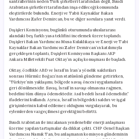
santrallerinin neden Türk şirketleri tarafından değil, Suudi
Türk
Arabistan şirketleri tarafından inşa edileceği konusunda
Şirketler
eleştirilerde bulundu. Enerji ve Tabii Kaynaklar Bakan
Neden
Yardımcısı Zafer Demircan, bu ve diğer sorulara yanıt verdi.
Yer
Almıyor?
Dışişleri Komisyonu, bugünkü oturumunda uluslararası
için
alandaki beş farklı yasa teklifini incelemek üzere toplandı.
Dışişleri Bakan Yardımcısı Musa Kulaklıkaya ve Enerji ve Tabi
Kaynaklar Bakan Yardımcısı Zafer Demircan’ın katılımıyla
gerçekleşen toplantı, Dışişleri Komisyonu Başkanı AKP
Ankara Milletvekili Fuat Oktay’ın açılış konuşması ile başladı.
Oktay, özellikle ABD ve İsrail’in İran’a yönelik saldırıları
sonrası Hürmüz Boğazı’nın statüsünü gündeme getirirken,
“Türkiye’nin yaklaşımı, bölgede savaş öncesi uygulamalara
geri dönülmesidir. Savaş, İsrail’in savaşı olmasına rağmen,
bedelini tüm dünya ödemektedir. Asıl bedeli İsrail ödemelidir.”
ifadelerini kullandı. Ayrıca, İsrail’in bölgedeki saldırı ve işgal
girişimlerinin kabul edilemez olduğunu vurgulayarak, bu
eylemlerden vazgeçilmesi gerektiğini belirtti.
Suudi Arabistan ile imzalanan yenilenebilir enerji anlaşması
üzerine yapılan tartışmalar da dikkat çekti. CHP Genel Başkan
Yardımcısı Namık Tan, bu anlaşmanın komisyon gündeminin