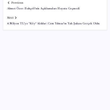
Previous
Ahmet Özer: Bahçeli’nin Açıklamaları Hayata Geçmedi
Next
4 Milyon TL’ye ‘Köy’ Aldılar: Cem Yılmaz’ın Yalı Şakası Gerçek Oldu
SON YAZILAR
Bir sigara grubuna daha zam geldi: En yüksek fiyat
130 TL oldu
O şehirde tarihi kırılma: CHP’li belediye başkanı
kalmadı