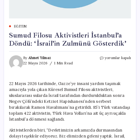
EĞITIM
Sumud Filosu Aktivistleri İstanbul’a
Döndü: ‘İsrail’in Zulmünü Gösterdik’
Sumud
By
Ahmet Yılmaz
yorumlar kapalı
Filosu
22 Mayıs 2026
1 Min Read
Aktivistleri
İstanbul’a
Döndü:
22 Mayıs 2026 tarihinde, Gazze’ye insani yardım taşımak
‘İsrail’in
amacıyla yola çıkan Küresel Sumud Filosu aktivistleri,
Zulmünü
Gösterdik’
uluslararası sularda İsrail tarafından durdurulduktan sonra
için
Negev Çölü’ndeki Ketziot Hapishanesi’nden serbest
bırakılarak Ramon Havalimanı’na getirildi. 85’i Türk vatandaşı
toplam 422 aktivistin, Türk Hava Yolları’na ait üç ayrı uçakla
İstanbul’a dönmesi sağlandı.
Aktivistlerden biri, “Devletimizin arkamızda durmasından
dolayı teşekkür ediyoruz. Biz elimizden geleni yaptık. İsrail,