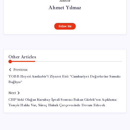
Author
Ahmet Yılmaz
Follow Me
Other Articles
Previous
TOBB Heyeti Anıtkabir’i Ziyaret Etti: ‘Cumhuriyet Değerlerine Sımsıkı
Bağlıyız’
Next
CHP’deki Olağan Kurultay İptali Sonrası Bakan Gürlek’ten Açıklama:
Temyiz Hakkı Var, Süreç Hukuk Çerçevesinde Devam Edecek