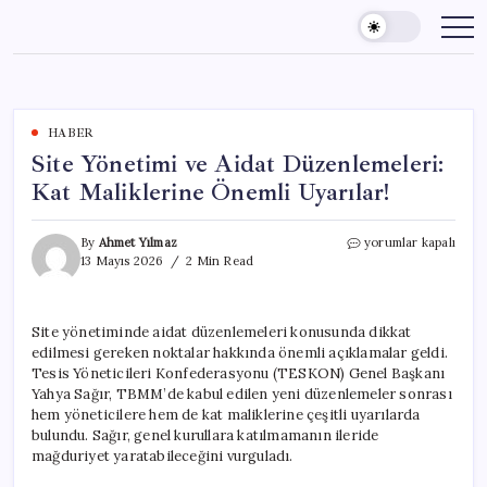
Skip
to
content
HABER
Site Yönetimi ve Aidat Düzenlemeleri:
Kat Maliklerine Önemli Uyarılar!
Site
By
Ahmet Yılmaz
yorumlar kapalı
Yönetimi
13 Mayıs 2026
2 Min Read
ve
Aidat
Düzenlemeleri:
Site yönetiminde aidat düzenlemeleri konusunda dikkat
Kat
edilmesi gereken noktalar hakkında önemli açıklamalar geldi.
Maliklerine
Önemli
Tesis Yöneticileri Konfederasyonu (TESKON) Genel Başkanı
Uyarılar!
Yahya Sağır, TBMM’de kabul edilen yeni düzenlemeler sonrası
için
hem yöneticilere hem de kat maliklerine çeşitli uyarılarda
bulundu. Sağır, genel kurullara katılmamanın ileride
mağduriyet yaratabileceğini vurguladı.