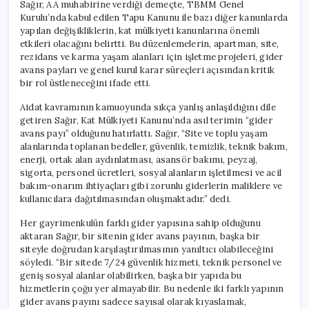
Sağır, AA muhabirine verdiği demeçte, TBMM Genel
Kurulu’nda kabul edilen Tapu Kanunu ile bazı diğer kanunlarda
yapılan değişikliklerin, kat mülkiyeti kanunlarına önemli
etkileri olacağını belirtti. Bu düzenlemelerin, apartman, site,
rezidans ve karma yaşam alanları için işletme projeleri, gider
avans payları ve genel kurul karar süreçleri açısından kritik
bir rol üstleneceğini ifade etti.
Aidat kavramının kamuoyunda sıkça yanlış anlaşıldığını dile
getiren Sağır, Kat Mülkiyeti Kanunu’nda asıl terimin “gider
avans payı” olduğunu hatırlattı. Sağır, “Site ve toplu yaşam
alanlarında toplanan bedeller, güvenlik, temizlik, teknik bakım,
enerji, ortak alan aydınlatması, asansör bakımı, peyzaj,
sigorta, personel ücretleri, sosyal alanların işletilmesi ve acil
bakım-onarım ihtiyaçları gibi zorunlu giderlerin maliklere ve
kullanıcılara dağıtılmasından oluşmaktadır.” dedi.
Her gayrimenkulün farklı gider yapısına sahip olduğunu
aktaran Sağır, bir sitenin gider avans payının, başka bir
siteyle doğrudan karşılaştırılmasının yanıltıcı olabileceğini
söyledi. “Bir sitede 7/24 güvenlik hizmeti, teknik personel ve
geniş sosyal alanlar olabilirken, başka bir yapıda bu
hizmetlerin çoğu yer almayabilir. Bu nedenle iki farklı yapının
gider avans payını sadece sayısal olarak kıyaslamak,