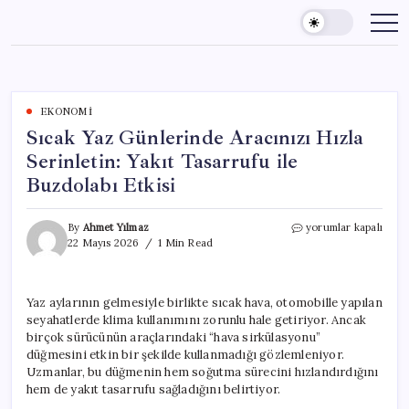
Skip
to
content
EKONOMI
Sıcak Yaz Günlerinde Aracınızı Hızla
Serinletin: Yakıt Tasarrufu ile
Buzdolabı Etkisi
Sıcak
By
Ahmet Yılmaz
yorumlar kapalı
Yaz
22 Mayıs 2026
1 Min Read
Günlerinde
Aracınızı
Hızla
Yaz aylarının gelmesiyle birlikte sıcak hava, otomobille yapılan
Serinletin:
seyahatlerde klima kullanımını zorunlu hale getiriyor. Ancak
Yakıt
Tasarrufu
birçok sürücünün araçlarındaki “hava sirkülasyonu”
ile
düğmesini etkin bir şekilde kullanmadığı gözlemleniyor.
Buzdolabı
Uzmanlar, bu düğmenin hem soğutma sürecini hızlandırdığını
Etkisi
hem de yakıt tasarrufu sağladığını belirtiyor.
için