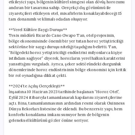
etkileyici yapı, bölgenin kültürel simgesi olan dövüş horozunu
andıran bir tasarıma sahip. Gerçekçi dış görünümü ile
ziyaretçileri etkileyen otel, misafirlerin konaklayabileceği 15
tam donanımlı ve klimalı odadan oluşuyor.
**Yerel Kültüre Saygı Duruşu**
Tesis müdürü Ricardo Cano Gwapo Tan, otel projesinin,
bölge ekonomisinde önemli bir yer tutan horoz yetiştiriciliği
sektörüne bir saygı duruşu niteliği taşıdığını belirtti. Tan,
“Bölgedeki horoz yetiştiriciliği endüstrisi milyonlarca kişiye
istihdam sağlıyor” diyerek, horozların yerel halkın karakterini
yansıttığını vurguladı. Ayrıca, şeker sektöründeki durgunluk
dönemlerinde horoz endüstrisinin bölge ekonomisi için kritik
bir rol oynadığına dikkat çekti.
**2024’te Açılış Gerçekleşti**
İnşaatına 10 Haziran 2023 tarihinde başlanan “Horoz Otel”,
Eylül 2024 itibarıyla tamamlanarak kapılarını ziyaretçilerine
açtı. Bina, tamamlanmasının ardından resmi olarak Guinness
Dünya Rekorları listesine de eklendi. Bu benzersiz yapı, hem
konforlu konaklama imkanı sunuyor hem de bölgenin
geleneksel kültürünü gözler önüne seriyor.