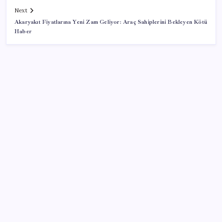
Next
Akaryakıt Fiyatlarına Yeni Zam Geliyor: Araç Sahiplerini Bekleyen Kötü
Haber
SON YAZILAR
Meta’ya çocuk güvenliği davasında 567 milyon dolar
ceza
Baş dönmesi şikayetiyle hastaneye gitti: Literatüre
geçti: Türkiye’de ilk
Meta’nın Yapay Zeka Modeli Dışarı Sızdı: Siber