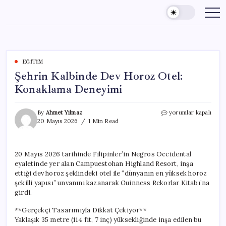
Skip
to
content
EĞITIM
Şehrin Kalbinde Dev Horoz Otel:
Konaklama Deneyimi
Şehrin
By
Ahmet Yılmaz
yorumlar kapalı
Kalbinde
20 Mayıs 2026
1 Min Read
Dev
Horoz
Otel:
20 Mayıs 2026 tarihinde Filipinler’in Negros Occidental
Konaklama
eyaletinde yer alan Campuestohan Highland Resort, inşa
Deneyimi
için
ettiği dev horoz şeklindeki otel ile “dünyanın en yüksek horoz
şekilli yapısı” unvanını kazanarak Guinness Rekorlar Kitabı’na
girdi.
**Gerçekçi Tasarımıyla Dikkat Çekiyor**
Yaklaşık 35 metre (114 fit, 7 inç) yüksekliğinde inşa edilen bu