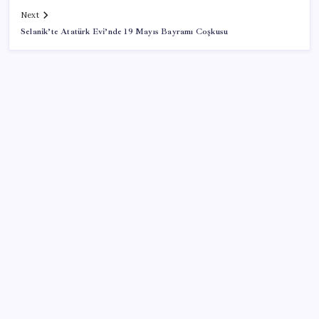
Next
Selanik’te Atatürk Evi’nde 19 Mayıs Bayramı Coşkusu
SON YAZILAR
Bir sigara grubuna daha zam geldi: En yüksek fiyat
130 TL oldu
O şehirde tarihi kırılma: CHP’li belediye başkanı
kalmadı
CHP’den Meclis hamlesi: YENİ Parti’nin kullandığı
oda ve koridorları istediler