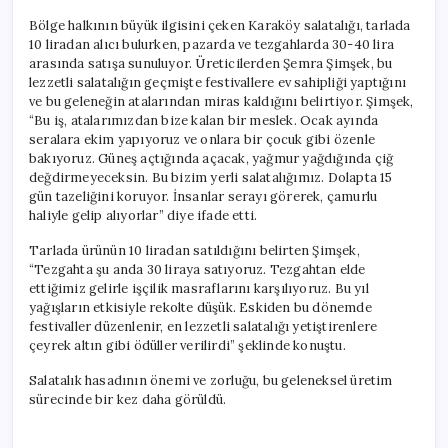
Bölge halkının büyük ilgisini çeken Karaköy salatalığı, tarlada
10 liradan alıcı bulurken, pazarda ve tezgahlarda 30-40 lira
arasında satışa sunuluyor. Üreticilerden Şemra Şimşek, bu
lezzetli salatalığın geçmişte festivallere ev sahipliği yaptığını
ve bu geleneğin atalarından miras kaldığını belirtiyor. Şimşek,
“Bu iş, atalarımızdan bize kalan bir meslek. Ocak ayında
seralara ekim yapıyoruz ve onlara bir çocuk gibi özenle
bakıyoruz. Güneş açtığında açacak, yağmur yağdığında çiğ
değdirmeyeceksin. Bu bizim yerli salatalığımız. Dolapta 15
gün tazeliğini koruyor. İnsanlar serayı görerek, çamurlu
haliyle gelip alıyorlar” diye ifade etti.
Tarlada ürünün 10 liradan satıldığını belirten Şimşek,
“Tezgahta şu anda 30 liraya satıyoruz. Tezgahtan elde
ettiğimiz gelirle işçilik masraflarını karşılıyoruz. Bu yıl
yağışların etkisiyle rekolte düşük. Eskiden bu dönemde
festivaller düzenlenir, en lezzetli salatalığı yetiştirenlere
çeyrek altın gibi ödüller verilirdi” şeklinde konuştu.
Salatalık hasadının önemi ve zorluğu, bu geleneksel üretim
sürecinde bir kez daha görüldü.