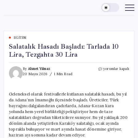
Skip
to
content
EĞITIM
Salatalık Hasadı Başladı: Tarlada 10
Lira, Tezgahta 30 Lira
Salatalık
By
Ahmet Yılmaz
yorumlar kapalı
Hasadı
20 Mayıs 2026
1 Min Read
Başladı:
Tarlada
10
Geleneksel olarak festivallerle kutlanan salatalık hasadı, bu yıl
Lira,
da Adana’nın İmamoğlu ilçesinde başladı. Üreticiler, Türk
Tezgahta
30
bayrağını dalgalandıran çadırlarda, Adana-Kozan kara
Lira
yolunda hem yerel birlikteliği pekiştiriyor hem de taze
için
salatalıkları doğrudan tüketicilere sunuyor. Bu yıl yaklaşık 200
dönüm alanda yetiştirilen Karaköy salatalığı, ocak ayında
toprakla buluşuyor ve mart ayında hasat dönemine giriyor,
haziran ayı sonuna kadar devam ediyor.