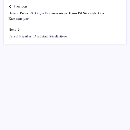
Previous
Honor Power 3: Güçlü Performans ve Uzun Pil Süresiyle Göz
Kamaştırıyor
Next
Petrol Fiyatları Düşüşünü Sürdürüyor
SON YAZILAR
Pezeşkiyan: Teslim olmaya zorlanırsak savaşırız,
boyun eğmeyiz
Google Maps’e büyük değişiklik: Oteli bulacak, yemeği