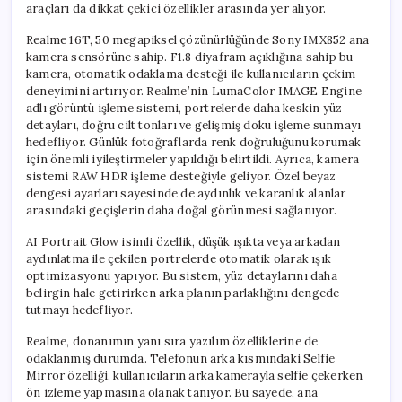
araçları da dikkat çekici özellikler arasında yer alıyor.
Realme 16T, 50 megapiksel çözünürlüğünde Sony IMX852 ana
kamera sensörüne sahip. F1.8 diyafram açıklığına sahip bu
kamera, otomatik odaklama desteği ile kullanıcıların çekim
deneyimini artırıyor. Realme’nin LumaColor IMAGE Engine
adlı görüntü işleme sistemi, portrelerde daha keskin yüz
detayları, doğru cilt tonları ve gelişmiş doku işleme sunmayı
hedefliyor. Günlük fotoğraflarda renk doğruluğunu korumak
için önemli iyileştirmeler yapıldığı belirtildi. Ayrıca, kamera
sistemi RAW HDR işleme desteğiyle geliyor. Özel beyaz
dengesi ayarları sayesinde de aydınlık ve karanlık alanlar
arasındaki geçişlerin daha doğal görünmesi sağlanıyor.
AI Portrait Glow isimli özellik, düşük ışıkta veya arkadan
aydınlatma ile çekilen portrelerde otomatik olarak ışık
optimizasyonu yapıyor. Bu sistem, yüz detaylarını daha
belirgin hale getirirken arka planın parlaklığını dengede
tutmayı hedefliyor.
Realme, donanımın yanı sıra yazılım özelliklerine de
odaklanmış durumda. Telefonun arka kısmındaki Selfie
Mirror özelliği, kullanıcıların arka kamerayla selfie çekerken
ön izleme yapmasına olanak tanıyor. Bu sayede, ana