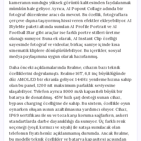
kameranın sunduğu yüksek görüntü kalitesinden faydalanmak
mümkün hale geliyor. Ayrıca, AI Popout Collage adında bir
fotoğraf düzenleme aracı da mevcut. Bu özellik, fotoğraflara
çerçeve dışına taşıyormuş hissi veren efektler ekleyebiliyor. AI
StyleMe paketi altında sunulan AI Profile Portrait ve AI
Football Star gibi araçlar ise farklı portre stilleri üretme
olanağı sunuyor. Buna ek olarak, AI Instant Clip özelliği
sayesinde fotoğraf ve videolar, birkaç saniye içinde kısa
sinematik kliplere dönüştürülebiliyor. Bu içerikler, sosyal
medya paylaşımına uygun olarak hazırlanmış.
Daha önceki açıklamalarında Realme, cihazın bazı teknik
özelliklerini doğrulamıştı. Realme 16T, 6,8 inç büyüklüğünde
düz AMOLED bir ekranla geliyor. 144Hz yenileme hızına sahip
olan bu panel, 1200 nit maksimum parlaklık seviyesine
ulaşabiliyor. Telefon ayrıca 8000 mAh kapasiteli büyük bir
batarya ile donatılmış. 45W hızlı şarj desteği sunan cihaz,
bypass charging özelliğine de sahip. Bu sistem, özellikle oyun
oynarken oluşan ısının azaltılmasına yardımcı oluyor. Cihaz,
IP69 sertifikası ile su ve toza karşı koruma sağlarken, askeri
standartlarda darbe dayanıklılığı da sunuyor. Üç farklı renk
seçeneği (yeşil, kırmızı ve siyah) ile satışa sunulacak olan
telefonun fiyatı henüz açıklanmamış durumda. Ancak Realme,
bu modelle teknik özellikler ve batarya kapasitesi açısından