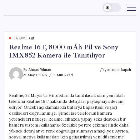
Skip
to
content
TEKNOLOJI
Realme 16T, 8000 mAh Pil ve Sony
IMX852 Kamera ile Tanıtılıyor
Realme
By
Ahmet Yılmaz
yorumlar kapalı
16T,
21 Mayıs 2026
2 Min Read
8000
mAh
Pil
Realme, 22 Mayıs’ta Hindistan’da tanıtılacak olan yeni akıllı
ve
telefonu Realme 16T hakkında detayları paylaşmaya devam
Sony
IMX852
ediyor. Önceki açıklamalarda batarya kapasitesi ve şarj
Kamera
özellikleri doğrulanmıştı. Şimdi ise telefonun kamera
ile
yetenekleri netleşti. Realme, cihazda yapay zeka destekli bir
Tanıtılıyor
kamera sistemi kullanarak özellikle portre çekimlerinde daha
için
yüksek detaylar ve renk doğruluğu sunmayı amaçlıyor. Ayrıca,
sosyal medya kullanıcıları için geliştirilmiş yeni düzenleme