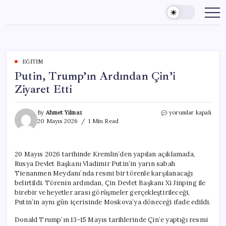
Skip
to
content
EĞITIM
Putin, Trump’ın Ardından Çin’i
Ziyaret Etti
Putin,
By
Ahmet Yılmaz
yorumlar kapalı
Trump’ın
20 Mayıs 2026
1 Min Read
Ardından
Çin’i
Ziyaret
20 Mayıs 2026 tarihinde Kremlin’den yapılan açıklamada,
Etti
Rusya Devlet Başkanı Vladimir Putin’in yarın sabah
için
Tienanmen Meydanı’nda resmi bir törenle karşılanacağı
belirtildi. Törenin ardından, Çin Devlet Başkanı Xi Jinping ile
birebir ve heyetler arası görüşmeler gerçekleştirileceği,
Putin’in aynı gün içerisinde Moskova’ya döneceği ifade edildi.
Donald Trump’ın 13-15 Mayıs tarihlerinde Çin’e yaptığı resmi