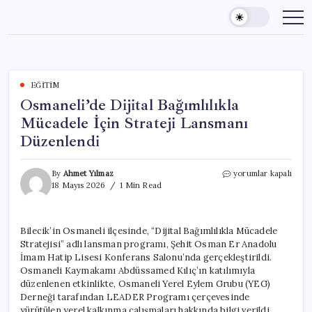
Skip
to
content
EĞITIM
Osmaneli’de Dijital Bağımlılıkla
Mücadele İçin Strateji Lansmanı
Düzenlendi
Osmaneli’de
By
Ahmet Yılmaz
yorumlar kapalı
Dijital
18 Mayıs 2026
1 Min Read
Bağımlılıkla
Mücadele
İçin
Bilecik’in Osmaneli ilçesinde, “Dijital Bağımlılıkla Mücadele
Strateji
Stratejisi” adlı lansman programı, Şehit Osman Er Anadolu
Lansmanı
Düzenlendi
İmam Hatip Lisesi Konferans Salonu’nda gerçekleştirildi.
için
Osmaneli Kaymakamı Abdüssamed Kılıç’ın katılımıyla
düzenlenen etkinlikte, Osmaneli Yerel Eylem Grubu (YEG)
Derneği tarafından LEADER Programı çerçevesinde
yürütülen yerel kalkınma çalışmaları hakkında bilgi verildi.