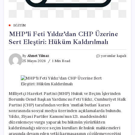
EĞITIM
MHP’li Feti Yıldız’dan CHP Üzerine
Sert Eleştiri: Hüküm Kaldırılmalı
MHP’li
By
Ahmet Yılmaz
yorumlar kapalı
Feti
25 Mayıs 2026
1 Min Read
Yıldız’dan
CHP
Üzerine
Sert
Eleştiri:
Hüküm
Milliyetçi Hareket Partisi (MHP) Hukuk ve Seçim İşlerinden
Kaldırılmalı
Sorumlu Genel Başkan Yardımcısı Feti Yıldız, Cumhuriyet Halk
için
Partisi (CHP) tarafından verilen ‘mutlak butlan’ kararı
sonrasında sosyal medya üzerinden açıklamalarda bulundu.
Yıldız, Siyasi Partiler Kanunu’nun 121. maddesindeki
düzenlemeye vurgu yaparak bu hükmün yürürlükten
kaldırılmadığı sürece seçim kurulları ile hukuk mahkemeleri
arasında devam eden yetki karmaşasının çözülemeyeceğini