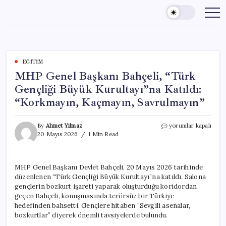
Skip
to
content
EĞITIM
MHP Genel Başkanı Bahçeli, “Türk
Gençliği Büyük Kurultayı”na Katıldı:
“Korkmayın, Kaçmayın, Savrulmayın”
MHP
By
Ahmet Yılmaz
yorumlar kapalı
Genel
20 Mayıs 2026
1 Min Read
Başkanı
Bahçeli,
“Türk
MHP Genel Başkanı Devlet Bahçeli, 20 Mayıs 2026 tarihinde
Gençliği
düzenlenen “Türk Gençliği Büyük Kurultayı”na katıldı. Salona
Büyük
Kurultayı”na
gençlerin bozkurt işareti yaparak oluşturduğu koridordan
Katıldı:
geçen Bahçeli, konuşmasında terörsüz bir Türkiye
“Korkmayın,
hedefinden bahsetti. Gençlere hitaben “Sevgili asenalar,
Kaçmayın,
bozkurtlar” diyerek önemli tavsiyelerde bulundu.
Savrulmayın”