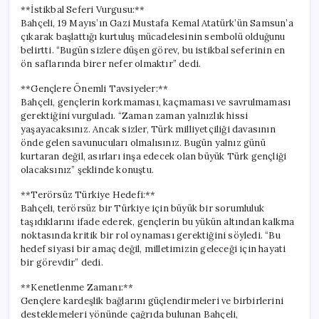
için
**İstikbal Seferi Vurgusu:**
Bahçeli, 19 Mayıs’ın Gazi Mustafa Kemal Atatürk’ün Samsun’a
çıkarak başlattığı kurtuluş mücadelesinin sembolü olduğunu
belirtti. “Bugün sizlere düşen görev, bu istikbal seferinin en
ön saflarında birer nefer olmaktır” dedi.
**Gençlere Önemli Tavsiyeler:**
Bahçeli, gençlerin korkmaması, kaçmaması ve savrulmaması
gerektiğini vurguladı. “Zaman zaman yalnızlık hissi
yaşayacaksınız. Ancak sizler, Türk milliyetçiliği davasının
önde gelen savunucuları olmalısınız. Bugün yalnız günü
kurtaran değil, asırları inşa edecek olan büyük Türk gençliği
olacaksınız” şeklinde konuştu.
**Terörsüz Türkiye Hedefi:**
Bahçeli, terörsüz bir Türkiye için büyük bir sorumluluk
taşıdıklarını ifade ederek, gençlerin bu yükün altından kalkma
noktasında kritik bir rol oynaması gerektiğini söyledi. “Bu
hedef siyasi bir amaç değil, milletimizin geleceği için hayati
bir görevdir” dedi.
**Kenetlenme Zamanı:**
Gençlere kardeşlik bağlarını güçlendirmeleri ve birbirlerini
desteklemeleri yönünde çağrıda bulunan Bahçeli,