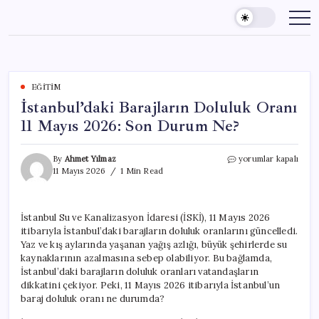
Skip
to
content
EĞITIM
İstanbul’daki Barajların Doluluk Oranı
11 Mayıs 2026: Son Durum Ne?
İstanbul’daki
By
Ahmet Yılmaz
yorumlar kapalı
Barajların
11 Mayıs 2026
1 Min Read
Doluluk
Oranı
11
İstanbul Su ve Kanalizasyon İdaresi (İSKİ), 11 Mayıs 2026
Mayıs
itibarıyla İstanbul’daki barajların doluluk oranlarını güncelledi.
2026:
Son
Yaz ve kış aylarında yaşanan yağış azlığı, büyük şehirlerde su
Durum
kaynaklarının azalmasına sebep olabiliyor. Bu bağlamda,
Ne?
İstanbul’daki barajların doluluk oranları vatandaşların
için
dikkatini çekiyor. Peki, 11 Mayıs 2026 itibarıyla İstanbul’un
baraj doluluk oranı ne durumda?