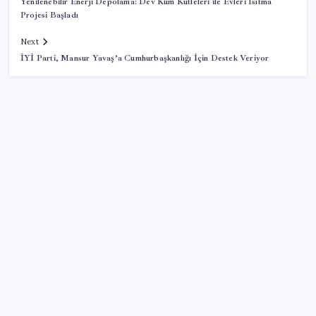
Yenilenebilir Enerji Depolama: Dev Kum Kütleleri ile Evleri Isıtma
Projesi Başladı
Next
İYİ Parti, Mansur Yavaş’a Cumhurbaşkanlığı İçin Destek Veriyor
SON YAZILAR
Meta’ya çocuk güvenliği davasında 567 milyon dolar
ceza
Baş dönmesi şikayetiyle hastaneye gitti: Literatüre
geçti: Türkiye’de ilk