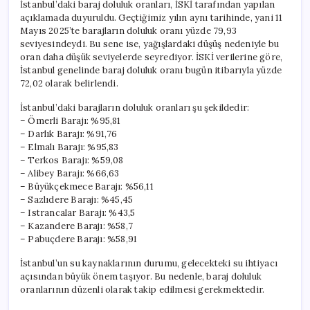
İstanbul’daki baraj doluluk oranları, İSKİ tarafından yapılan
açıklamada duyuruldu. Geçtiğimiz yılın aynı tarihinde, yani 11
Mayıs 2025’te barajların doluluk oranı yüzde 79,93
seviyesindeydi. Bu sene ise, yağışlardaki düşüş nedeniyle bu
oran daha düşük seviyelerde seyrediyor. İSKİ verilerine göre,
İstanbul genelinde baraj doluluk oranı bugün itibarıyla yüzde
72,02 olarak belirlendi.
İstanbul’daki barajların doluluk oranları şu şekildedir:
– Ömerli Barajı: %95,81
– Darlık Barajı: %91,76
– Elmalı Barajı: %95,83
– Terkos Barajı: %59,08
– Alibey Barajı: %66,63
– Büyükçekmece Barajı: %56,11
– Sazlıdere Barajı: %45,45
– Istrancalar Barajı: %43,5
– Kazandere Barajı: %58,7
– Pabuçdere Barajı: %58,91
İstanbul’un su kaynaklarının durumu, gelecekteki su ihtiyacı
açısından büyük önem taşıyor. Bu nedenle, baraj doluluk
oranlarının düzenli olarak takip edilmesi gerekmektedir.