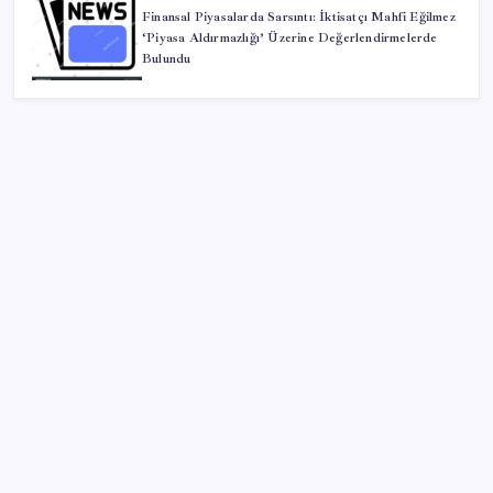
Finansal Piyasalarda Sarsıntı: İktisatçı Mahfi Eğilmez
‘Piyasa Aldırmazlığı’ Üzerine Değerlendirmelerde
Bulundu
SON YAZILAR
Bir sigara grubuna daha zam geldi: En yüksek fiyat
130 TL oldu
O şehirde tarihi kırılma: CHP’li belediye başkanı
kalmadı
CHP’den Meclis hamlesi: YENİ Parti’nin kullandığı