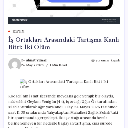
EĞITIM
İş Ortakları Arasındaki Tartışma Kanlı
Bitti: İki Ölüm
İş
By
Ahmet Yılmaz
yorumlar kapalı
Ortakları
24 Mayıs 2026
1 Min Read
Arasındaki
Tartışma
Kanlı
Bitti:
İki
Ölüm
Kocaeli’nin İzmit ilçesinde meydana gelen trajik bir olayda,
için
müteahhit Geylani Yenigün (44), iş ortağı Uğur Öz tarafından
silahla vurularak ağır yaralandı. Olay, 24 Mayıs 2026 tarihinde
saat 11.30 sıralarında Yahyakaptan Mahallesi Sağlık Sokak’taki
bir apartmanda gerçekleşti. İki iş ortağı arasında henüz
belirlenemeyen bir nedenle başlayan tartışma, kısa sürede