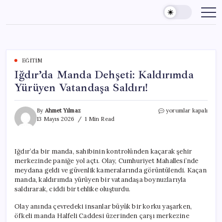
Skip
to
content
EĞITIM
Iğdır’da Manda Dehşeti: Kaldırımda
Yürüyen Vatandaşa Saldırı!
Iğdır’da
By
Ahmet Yılmaz
yorumlar kapalı
Manda
13 Mayıs 2026
1 Min Read
Dehşeti:
Kaldırımda
Yürüyen
Iğdır’da bir manda, sahibinin kontrolünden kaçarak şehir
Vatandaşa
merkezinde paniğe yol açtı. Olay, Cumhuriyet Mahallesi’nde
Saldırı!
için
meydana geldi ve güvenlik kameralarında görüntülendi. Kaçan
manda, kaldırımda yürüyen bir vatandaşa boynuzlarıyla
saldırarak, ciddi bir tehlike oluşturdu.
Olay anında çevredeki insanlar büyük bir korku yaşarken,
öfkeli manda Halfeli Caddesi üzerinden çarşı merkezine