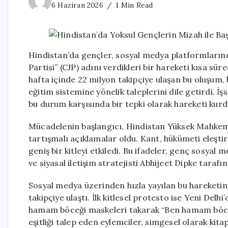
6 Haziran 2026
1 Min Read
Hindistan’da gençler, sosyal medya platformları
Partisi” (CJP) adını verdikleri bir hareketi kısa s
hafta içinde 22 milyon takipçiye ulaşan bu oluşum, 
eğitim sistemine yönelik taleplerini dile getirdi. 
bu durum karşısında bir tepki olarak hareketi kurd
Mücadelenin başlangıcı, Hindistan Yüksek Mahkeme
tartışmalı açıklamalar oldu. Kant, hükümeti eleşti
geniş bir kitleyi etkiledi. Bu ifadeler, genç sosyal
ve siyasal iletişim stratejisti Abhijeet Dipke tara
Sosyal medya üzerinden hızla yayılan bu hareketin
takipçiye ulaştı. İlk kitlesel protesto ise Yeni Delh
hamam böceği maskeleri takarak “Ben hamam böceğiy
eşitliği talep eden eylemciler, simgesel olarak ki