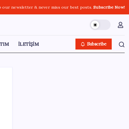
o our newsletter & never miss our best posts.
Subscribe Now!
TIM
İLETİŞİM
Subscribe
SON YAZILAR
Baş dönmesi şikayetiyle hastaneye gitti:
Literatüre geçti: Türkiye’de ilk