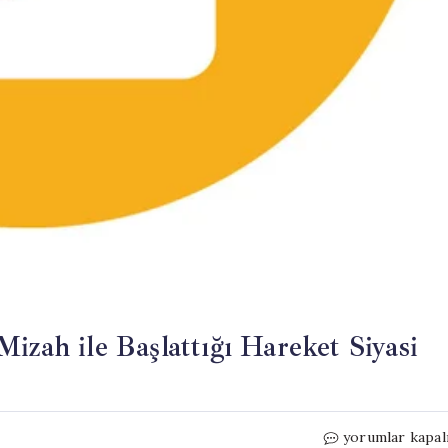
izah ile Başlattığı Hareket Siyasi
Hindistan’da
yorumlar kapal