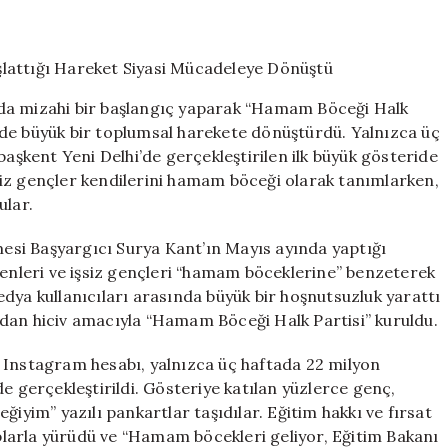
Yoksul
Gençlerin
Mizah
ile
Başlattığı
nda mizahi bir başlangıç yaparak “Hamam Böceği Halk
Hareket
ürede büyük bir toplumsal harekete dönüştürdü. Yalnızca üç
Siyasi
başkent Yeni Delhi’de gerçekleştirilen ilk büyük gösteride
Mücadeleye
Dönüştü
İşsiz gençler kendilerini hamam böceği olarak tanımlarken,
için
ular.
si Başyargıcı Surya Kant’ın Mayıs ayında yaptığı
renleri ve işsiz gençleri “hamam böceklerine” benzeterek
 medya kullanıcıları arasında büyük bir hoşnutsuzluk yarattı
fından hiciv amacıyla “Hamam Böceği Halk Partisi” kuruldu.
 Instagram hesabı, yalnızca üç haftada 22 milyon
i’de gerçekleştirildi. Gösteriye katılan yüzlerce genç,
im” yazılı pankartlar taşıdılar. Eğitim hakkı ve fırsat
taplarla yürüdü ve “Hamam böcekleri geliyor, Eğitim Bakanı