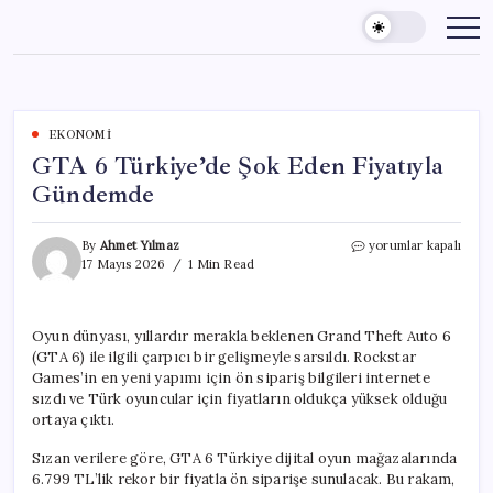
Skip
to
content
EKONOMI
GTA 6 Türkiye’de Şok Eden Fiyatıyla
Gündemde
GTA
By
Ahmet Yılmaz
yorumlar kapalı
6
17 Mayıs 2026
1 Min Read
Türkiye’de
Şok
Eden
Oyun dünyası, yıllardır merakla beklenen Grand Theft Auto 6
Fiyatıyla
(GTA 6) ile ilgili çarpıcı bir gelişmeyle sarsıldı. Rockstar
Gündemde
için
Games’in en yeni yapımı için ön sipariş bilgileri internete
sızdı ve Türk oyuncular için fiyatların oldukça yüksek olduğu
ortaya çıktı.
Sızan verilere göre, GTA 6 Türkiye dijital oyun mağazalarında
6.799 TL’lik rekor bir fiyatla ön siparişe sunulacak. Bu rakam,