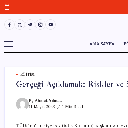
Skip
-
to
content
https://www.facebook.com/
https://twitter.com/
https://t.me/
https://www.instagram.com/
https://youtube.com/
ANA SAYFA
E
EĞITIM
Gerçeği Açıklamak: Riskler ve 
By
Ahmet Yılmaz
11 Mayıs 2026
1 Min Read
TÜİK’in (Türkiye İstatistik Kurumu) başkanı görevden