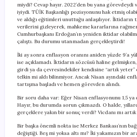
miydi? Cevap hayır. 2022’den bu yana görevdeydi 
iyiydi. TÜİK Başkanlığı pozisyonunu hak etmiş olabi
ve aldığı eğitimleri unuttuğu anlaşılıyor. İktidarı
verilerini gizleyerek, mahkeme kararlarına rağmen
Cumhurbaşkanı Erdoğan’ın yeniden iktidar olabilm
çalıştı. Bu durumu utanmadan gerçekleştirdi!
İki ay sonra enflasyon oranını aniden yüzde 9’a yüks
ise açıklamadı. İktidarın sözcüsü haline gelmişken,
girdi ya da çevresindekiler kendisine “artık yeter”
telkin mi aldı bilinmiyor. Ancak Nisan ayındaki enf
tartışma başladı ve hemen görevden alındı.
Bir soru daha var: Eğer Nisan enflasyonunu 1,5 ya d
Hayır, bu durumda sorun çıkmazdı. O halde, yıllardı
gerçeklere yakın bir sonuç verdi? Vicdanı mı art
Bir başka önemli nokta ise Merkez Bankası’nın bağ
değiştiği. Beş mi yoksa altı mı? İki yakamızın bir 