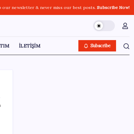
o our newsletter & never miss our best posts.
Subscribe Now!
TIM
İLETİŞİM
Subscribe
ı
SON YAZILAR
O şehirde tarihi kırılma: CHP’li belediye
başkanı kalmadı