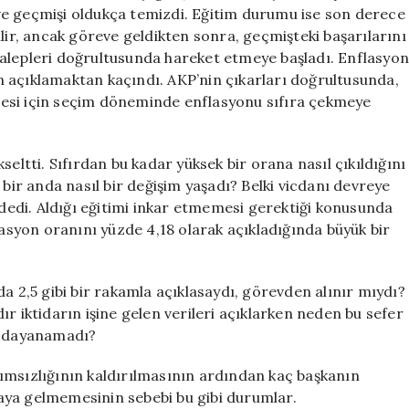
için
ve geçmişi oldukça temizdi. Eğitim durumu ise son derece
lir, ancak göreve geldikten sonra, geçmişteki başarılarını
n talepleri doğrultusunda hareket etmeye başladı. Enflasyo
 açıklamaktan kaçındı. AKP’nin çıkarları doğrultusunda,
esi için seçim döneminde enflasyonu sıfıra çekmeye
eltti. Sıfırdan bu kadar yüksek bir orana nasıl çıkıldığını
 bir anda nasıl bir değişim yaşadı? Belki vicdanı devreye
 dedi. Aldığı eğitimi inkar etmemesi gerektiği konusunda
lasyon oranını yüzde 4,18 olarak açıkladığında büyük bir
a 2,5 gibi bir rakamla açıklasaydı, görevden alınır mıydı?
r iktidarın işine gelen verileri açıklarken neden bu sefer
ık dayanamadı?
ımsızlığının kaldırılmasının ardından kaç başkanın
araya gelmemesinin sebebi bu gibi durumlar.