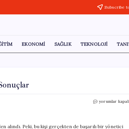
Subscribe t
ĞİTİM
EKONOMİ
SAĞLIK
TEKNOLOJİ
TANI
Sonuçlar
Gerçeği
yorumlar kapal
Açıklamak:
Riskler
ve
Sonuçlar
 alındı. Peki, bu kişi gerçekten de başarılı bir yönetici