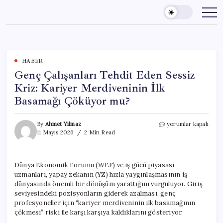
Skip
to
content
HABER
Genç Çalışanları Tehdit Eden Sessiz
Kriz: Kariyer Merdiveninin İlk
Basamağı Çöküyor mu?
Genç
By
Ahmet Yılmaz
yorumlar kapalı
Çalışanları
11 Mayıs 2026
2 Min Read
Tehdit
Eden
Sessiz
Dünya Ekonomik Forumu (WEF) ve iş gücü piyasası
Kriz:
uzmanları, yapay zekanın (YZ) hızla yaygınlaşmasının iş
Kariyer
Merdiveninin
dünyasında önemli bir dönüşüm yarattığını vurguluyor. Giriş
İlk
seviyesindeki pozisyonların giderek azalması, genç
Basamağı
profesyoneller için “kariyer merdiveninin ilk basamağının
Çöküyor
çökmesi” riski ile karşı karşıya kaldıklarını gösteriyor.
mu?