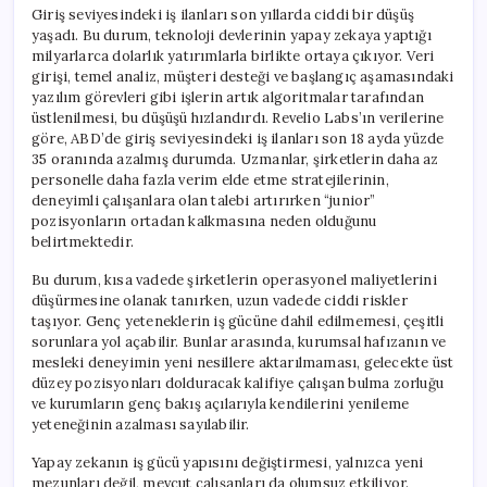
için
Giriş seviyesindeki iş ilanları son yıllarda ciddi bir düşüş
yaşadı. Bu durum, teknoloji devlerinin yapay zekaya yaptığı
milyarlarca dolarlık yatırımlarla birlikte ortaya çıkıyor. Veri
girişi, temel analiz, müşteri desteği ve başlangıç aşamasındaki
yazılım görevleri gibi işlerin artık algoritmalar tarafından
üstlenilmesi, bu düşüşü hızlandırdı. Revelio Labs’ın verilerine
göre, ABD’de giriş seviyesindeki iş ilanları son 18 ayda yüzde
35 oranında azalmış durumda. Uzmanlar, şirketlerin daha az
personelle daha fazla verim elde etme stratejilerinin,
deneyimli çalışanlara olan talebi artırırken “junior”
pozisyonların ortadan kalkmasına neden olduğunu
belirtmektedir.
Bu durum, kısa vadede şirketlerin operasyonel maliyetlerini
düşürmesine olanak tanırken, uzun vadede ciddi riskler
taşıyor. Genç yeteneklerin iş gücüne dahil edilmemesi, çeşitli
sorunlara yol açabilir. Bunlar arasında, kurumsal hafızanın ve
mesleki deneyimin yeni nesillere aktarılmaması, gelecekte üst
düzey pozisyonları dolduracak kalifiye çalışan bulma zorluğu
ve kurumların genç bakış açılarıyla kendilerini yenileme
yeteneğinin azalması sayılabilir.
Yapay zekanın iş gücü yapısını değiştirmesi, yalnızca yeni
mezunları değil, mevcut çalışanları da olumsuz etkiliyor.