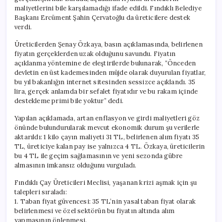
maliyetlerini bile karşılamadığı ifade edildi. Fındıklı Belediye
Başkanı Ercüment Şahin Çervatoğlu da üreticilere destek
verdi.
Üreticilerden Şenay Özkaya, basın açıklamasında, belirlenen
fiyatın gerçeklerden uzak olduğunu savundu. Fiyatın
açıklanma yöntemine de eleştirilerde bulunarak, “Önceden
devletin en üst kademesinden müjde olarak duyurulan fiyatlar,
bu yıl bakanlığın internet sitesinden sessizce açıklandı. 35
lira, gerçek anlamda bir sefalet fiyatıdır ve bu rakam içinde
destekleme primi bile yoktur” dedi.
Yapılan açıklamada, artan enflasyon ve girdi maliyetleri göz
önünde bulundurularak mevcut ekonomik durum şu verilerle
aktarıldı: 1 kilo çayın maliyeti 31 TL, belirlenen alım fiyatı 35
TL, üreticiye kalan pay ise yalnızca 4 TL. Özkaya, üreticilerin
bu 4 TL ile geçim sağlamasının ve yeni sezonda gübre
almasının imkansız olduğunu vurguladı.
Fındıklı Çay Üreticileri Meclisi, yaşanan krizi aşmak için şu
talepleri sıraladı:
1. Taban fiyat güvencesi: 35 TL’nin yasal taban fiyat olarak
belirlenmesi ve özel sektörün bu fiyatın altında alım
yapmasının önlenmesi.