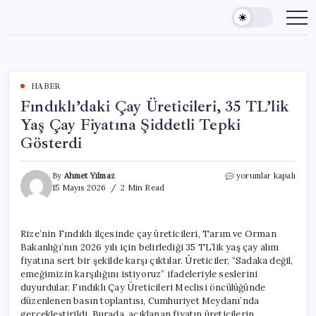
Skip
to
content
HABER
Fındıklı’daki Çay Üreticileri, 35 TL’lik
Yaş Çay Fiyatına Şiddetli Tepki
Gösterdi
Fındıklı’daki
By
Ahmet Yılmaz
yorumlar kapalı
Çay
15 Mayıs 2026
2 Min Read
Üreticileri,
35
TL’lik
Rize’nin Fındıklı ilçesinde çay üreticileri, Tarım ve Orman
Yaş
Bakanlığı’nın 2026 yılı için belirlediği 35 TL’lik yaş çay alım
Çay
Fiyatına
fiyatına sert bir şekilde karşı çıktılar. Üreticiler, “Sadaka değil,
Şiddetli
emeğimizin karşılığını istiyoruz” ifadeleriyle seslerini
Tepki
duyurdular. Fındıklı Çay Üreticileri Meclisi öncülüğünde
Gösterdi
düzenlenen basın toplantısı, Cumhuriyet Meydanı’nda
için
gerçekleştirildi. Burada, açıklanan fiyatın üreticilerin