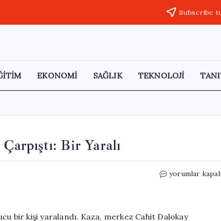
Subscribe t
ĞİTİM
EKONOMİ
SAĞLIK
TEKNOLOJİ
TANI
Çarpıştı: Bir Yaralı
Elazığ’da
yorumlar kapal
Motosiklet
ve
Minibüs
Çarpıştı:
cu bir kişi yaralandı. Kaza, merkez Cahit Dalokay