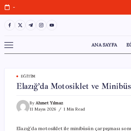
Skip
-
to
content
https://www.facebook.com/
https://twitter.com/
https://t.me/
https://www.instagram.com/
https://youtube.com/
ANA SAYFA
E
EĞITIM
Elazığ’da Motosiklet ve Minibüs 
By
Ahmet Yılmaz
11 Mayıs 2026
1 Min Read
Elazığ’da motosiklet ile minibüsün çarpışması sonu