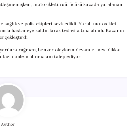
Bir
netleşmemişken, motosikletin sürücüsü kazada yaralanan
Yaralı
için
 sağlık ve polis ekipleri sevk edildi. Yaralı motosiklet
sla hastaneye kaldırılarak tedavi altına alındı. Kazanın
erçekleştirdi.
uyarılara rağmen, benzer olayların devam etmesi dikkat
a fazla önlem alınmasını talep ediyor.
Author