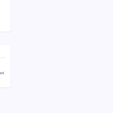
Azimut Holding/ Salar: Onaylardan sonra
Yapı Kredi’nin dağıtım ağlarına entegre
olacağız
Sayaç
eri