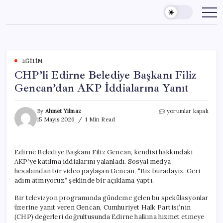
Skip
to
content
EĞITIM
CHP’li Edirne Belediye Başkanı Filiz
Gencan’dan AKP İddialarına Yanıt
CHP’li
By
Ahmet Yılmaz
yorumlar kapalı
Edirne
15 Mayıs 2026
1 Min Read
Belediye
Başkanı
Filiz
Edirne Belediye Başkanı Filiz Gencan, kendisi hakkındaki
Gencan’dan
AKP’ye katılma iddialarını yalanladı. Sosyal medya
AKP
İddialarına
hesabından bir video paylaşan Gencan, “Biz buradayız. Geri
Yanıt
adım atmıyoruz.” şeklinde bir açıklama yaptı.
için
Bir televizyon programında gündeme gelen bu spekülasyonlar
üzerine yanıt veren Gencan, Cumhuriyet Halk Partisi’nin
(CHP) değerleri doğrultusunda Edirne halkına hizmet etmeye