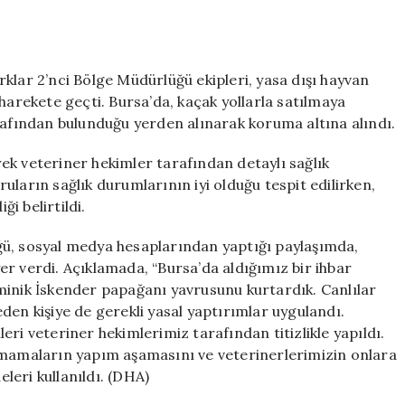
İskender
Papağanı
Kurtarıldı
için
klar 2’nci Bölge Müdürlüğü ekipleri, yasa dışı hayvan
harekete geçti. Bursa’da, kaçak yollarla satılmaya
rafından bulunduğu yerden alınarak koruma altına alındı.
ek veteriner hekimler tarafından detaylı sağlık
ların sağlık durumlarının iyi olduğu tespit edilirken,
i belirtildi.
ğü, sosyal medya hesaplarından yaptığı paylaşımda,
r verdi. Açıklamada, “Bursa’da aldığımız bir ihbar
minik İskender papağanı yavrusunu kurtardık. Canlılar
den kişiye de gerekli yasal yaptırımlar uygulandı.
ri veteriner hekimlerimiz tarafından titizlikle yapıldı.
 mamaların yapım aşamasını ve veterinerlerimizin onlara
eleri kullanıldı. (DHA)