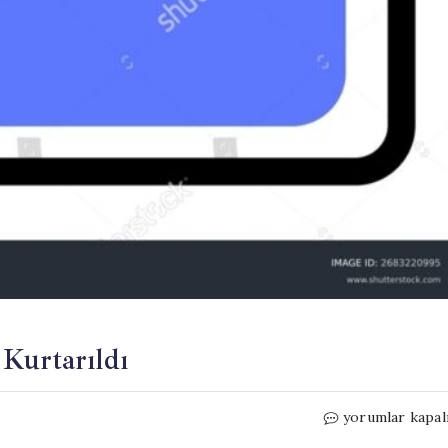
Kurtarıldı
Bursa’da
yorumlar kapal
Üç