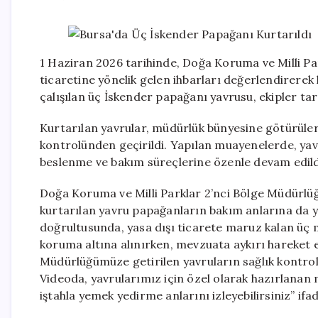
1 Haziran 2026 tarihinde, Doğa Koruma ve Milli Par
ticaretine yönelik gelen ihbarları değerlendirerek 
çalışılan üç İskender papağanı yavrusu, ekipler ta
Kurtarılan yavrular, müdürlük bünyesine götürüler
kontrolünden geçirildi. Yapılan muayenelerde, yavru
beslenme ve bakım süreçlerine özenle devam edildiğ
Doğa Koruma ve Milli Parklar 2’nci Bölge Müdürlü
kurtarılan yavru papağanların bakım anlarına da ye
doğrultusunda, yasa dışı ticarete maruz kalan üç 
koruma altına alınırken, mevzuata aykırı hareket e
Müdürlüğümüze getirilen yavruların sağlık kontrolle
Videoda, yavrularımız için özel olarak hazırlanan
iştahla yemek yedirme anlarını izleyebilirsiniz” ifad