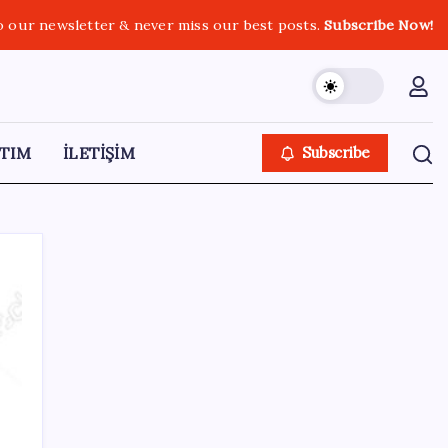
o our newsletter & never miss our best posts.
Subscribe Now!
TIM
İLETİŞİM
Subscribe
SON YAZILAR
Pezeşkiyan: Teslim olmaya zorlanırsak
savaşırız, boyun eğmeyiz