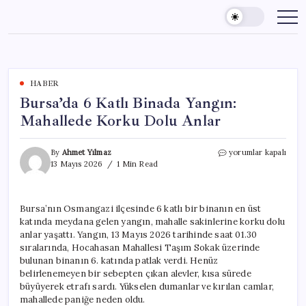
Skip
to
content
HABER
Bursa’da 6 Katlı Binada Yangın:
Mahallede Korku Dolu Anlar
Bursa’da
By
Ahmet Yılmaz
yorumlar kapalı
6
13 Mayıs 2026
1 Min Read
Katlı
Binada
Yangın:
Bursa’nın Osmangazi ilçesinde 6 katlı bir binanın en üst
Mahallede
katında meydana gelen yangın, mahalle sakinlerine korku dolu
Korku
Dolu
anlar yaşattı. Yangın, 13 Mayıs 2026 tarihinde saat 01.30
Anlar
sıralarında, Hocahasan Mahallesi Taşım Sokak üzerinde
için
bulunan binanın 6. katında patlak verdi. Henüz
belirlenemeyen bir sebepten çıkan alevler, kısa sürede
büyüyerek etrafı sardı. Yükselen dumanlar ve kırılan camlar,
mahallede paniğe neden oldu.