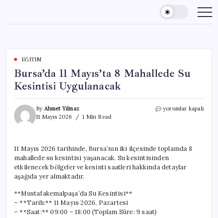
Skip
to
content
EĞITIM
Bursa’da 11 Mayıs’ta 8 Mahallede Su
Kesintisi Uygulanacak
Bursa’da
By
Ahmet Yılmaz
yorumlar kapalı
11
11 Mayıs 2026
1 Min Read
Mayıs’ta
8
Mahallede
11 Mayıs 2026 tarihinde, Bursa’nın iki ilçesinde toplamda 8
Su
mahallede su kesintisi yaşanacak. Su kesintisinden
Kesintisi
Uygulanacak
etkilenecek bölgeler ve kesinti saatleri hakkında detaylar
için
aşağıda yer almaktadır.
**Mustafakemalpaşa’da Su Kesintisi**
– **Tarih:** 11 Mayıs 2026, Pazartesi
– **Saat:** 09:00 – 18:00 (Toplam Süre: 9 saat)