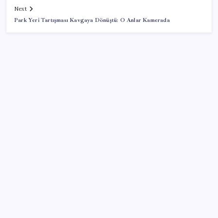
Next
Park Yeri Tartışması Kavgaya Dönüştü: O Anlar Kamerada
SON YAZILAR
O şehirde tarihi kırılma: CHP’li belediye başkanı
kalmadı
CHP’den Meclis hamlesi: YENİ Parti’nin kullandığı
oda ve koridorları istediler
Mercedes-Benz Fiziksel Butonlara Geri Dönüyor:
Teknolojide Fazla İleri Gittik