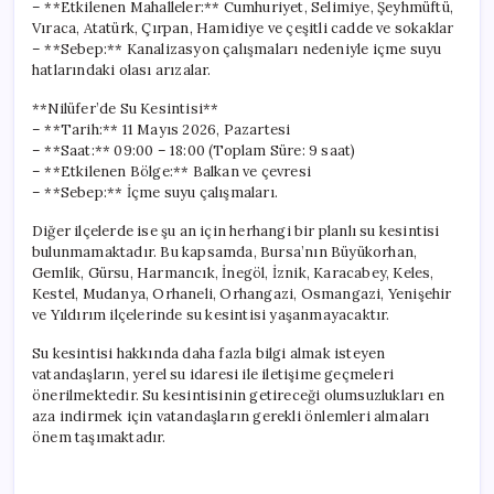
– **Etkilenen Mahalleler:** Cumhuriyet, Selimiye, Şeyhmüftü,
Vıraca, Atatürk, Çırpan, Hamidiye ve çeşitli cadde ve sokaklar
– **Sebep:** Kanalizasyon çalışmaları nedeniyle içme suyu
hatlarındaki olası arızalar.
**Nilüfer’de Su Kesintisi**
– **Tarih:** 11 Mayıs 2026, Pazartesi
– **Saat:** 09:00 – 18:00 (Toplam Süre: 9 saat)
– **Etkilenen Bölge:** Balkan ve çevresi
– **Sebep:** İçme suyu çalışmaları.
Diğer ilçelerde ise şu an için herhangi bir planlı su kesintisi
bulunmamaktadır. Bu kapsamda, Bursa’nın Büyükorhan,
Gemlik, Gürsu, Harmancık, İnegöl, İznik, Karacabey, Keles,
Kestel, Mudanya, Orhaneli, Orhangazi, Osmangazi, Yenişehir
ve Yıldırım ilçelerinde su kesintisi yaşanmayacaktır.
Su kesintisi hakkında daha fazla bilgi almak isteyen
vatandaşların, yerel su idaresi ile iletişime geçmeleri
önerilmektedir. Su kesintisinin getireceği olumsuzlukları en
aza indirmek için vatandaşların gerekli önlemleri almaları
önem taşımaktadır.