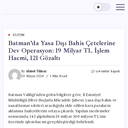
Skip
to
content
EĞITIM
Batman’da Yasa Dışı Bahis Çetelerine
Dev Operasyon: 19 Milyar TL İşlem
Hacmi, 121 Gözaltı
Batman’da
By
Ahmet Yılmaz
yorumlar kapalı
Yasa
20 Mayıs 2026
1 Min Read
Dışı
Bahis
Çetelerine
Batman Valiliği’nden gelen bilgilere göre, İl Emniyet
Dev
Müdürlüğü Siber Suçlarla Mücadele Şubesi, yasa dışı bahis ve
Operasyon:
19
sanal kumar siteleri aracılığıyla elde edilen kara paraların
Milyar
aklanma faaliyetlerini ortaya çıkardı. Yapılan incelemeler
TL
sonucunda, 143 şüphelinin 19 milyar 300 milyon TL’nin
İşlem
üzerinde işlem hacmi gerçekleştirdiği belirlendi.
Hacmi,