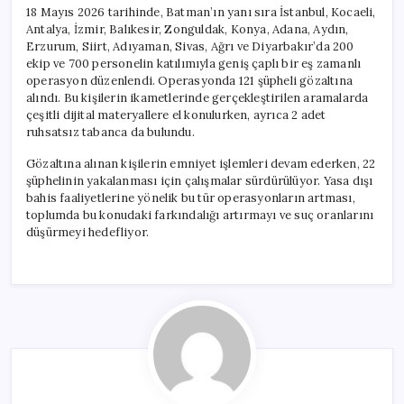
121
18 Mayıs 2026 tarihinde, Batman’ın yanı sıra İstanbul, Kocaeli,
Gözaltı
Antalya, İzmir, Balıkesir, Zonguldak, Konya, Adana, Aydın,
için
Erzurum, Siirt, Adıyaman, Sivas, Ağrı ve Diyarbakır’da 200
ekip ve 700 personelin katılımıyla geniş çaplı bir eş zamanlı
operasyon düzenlendi. Operasyonda 121 şüpheli gözaltına
alındı. Bu kişilerin ikametlerinde gerçekleştirilen aramalarda
çeşitli dijital materyallere el konulurken, ayrıca 2 adet
ruhsatsız tabanca da bulundu.
Gözaltına alınan kişilerin emniyet işlemleri devam ederken, 22
şüphelinin yakalanması için çalışmalar sürdürülüyor. Yasa dışı
bahis faaliyetlerine yönelik bu tür operasyonların artması,
toplumda bu konudaki farkındalığı artırmayı ve suç oranlarını
düşürmeyi hedefliyor.