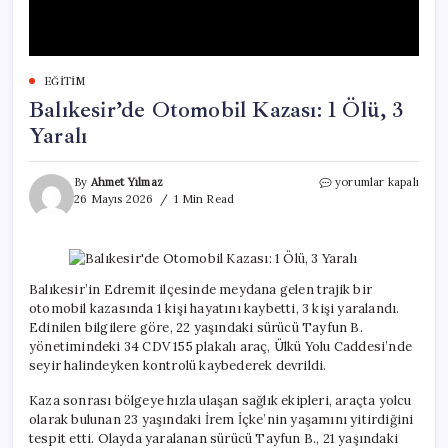
EĞITIM
Balıkesir’de Otomobil Kazası: 1 Ölü, 3
Yaralı
Balıkesir’de
By
Ahmet Yılmaz
yorumlar kapalı
Otomobil
26 Mayıs 2026
1 Min Read
Kazası:
1
Ölü,
3
Yaralı
Balıkesir’in Edremit ilçesinde meydana gelen trajik bir
için
otomobil kazasında 1 kişi hayatını kaybetti, 3 kişi yaralandı.
Edinilen bilgilere göre, 22 yaşındaki sürücü Tayfun B.
yönetimindeki 34 CDV 155 plakalı araç, Ülkü Yolu Caddesi’nde
seyir halindeyken kontrolü kaybederek devrildi.
Kaza sonrası bölgeye hızla ulaşan sağlık ekipleri, araçta yolcu
olarak bulunan 23 yaşındaki İrem İçke’nin yaşamını yitirdiğini
tespit etti. Olayda yaralanan sürücü Tayfun B., 21 yaşındaki