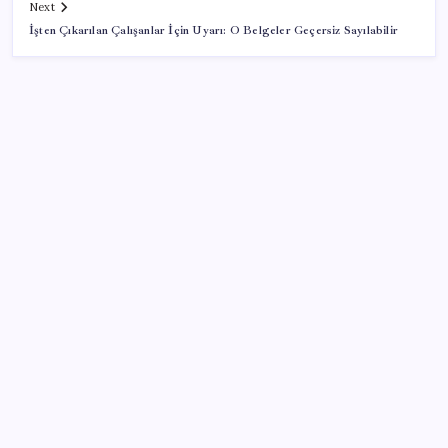
Next
İşten Çıkarılan Çalışanlar İçin Uyarı: O Belgeler Geçersiz Sayılabilir
SON YAZILAR
O şehirde tarihi kırılma: CHP’li belediye başkanı
kalmadı
CHP’den Meclis hamlesi: YENİ Parti’nin kullandığı
oda ve koridorları istediler
Mercedes-Benz Fiziksel Butonlara Geri Dönüyor:
Teknolojide Fazla İleri Gittik