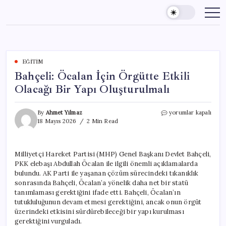
Skip
to
content
EĞITIM
Bahçeli: Öcalan İçin Örgütte Etkili
Olacağı Bir Yapı Oluşturulmalı
Bahçeli:
By
Ahmet Yılmaz
yorumlar kapalı
Öcalan
18 Mayıs 2026
2 Min Read
İçin
Örgütte
Etkili
Milliyetçi Hareket Partisi (MHP) Genel Başkanı Devlet Bahçeli,
Olacağı
PKK elebaşı Abdullah Öcalan ile ilgili önemli açıklamalarda
Bir
Yapı
bulundu. AK Parti ile yaşanan çözüm sürecindeki tıkanıklık
Oluşturulmalı
sonrasında Bahçeli, Öcalan’a yönelik daha net bir statü
için
tanımlaması gerektiğini ifade etti. Bahçeli, Öcalan’ın
tutukluluğunun devam etmesi gerektiğini, ancak onun örgüt
üzerindeki etkisini sürdürebileceği bir yapı kurulması
gerektiğini vurguladı.