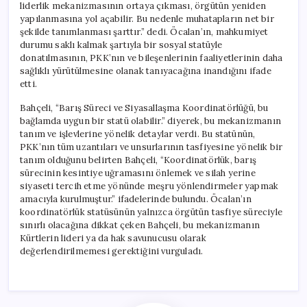
liderlik mekanizmasının ortaya çıkması, örgütün yeniden
yapılanmasına yol açabilir. Bu nedenle muhatapların net bir
şekilde tanımlanması şarttır.” dedi. Öcalan’ın, mahkumiyet
durumu saklı kalmak şartıyla bir sosyal statüyle
donatılmasının, PKK’nın ve bileşenlerinin faaliyetlerinin daha
sağlıklı yürütülmesine olanak tanıyacağına inandığını ifade
etti.
Bahçeli, “Barış Süreci ve Siyasallaşma Koordinatörlüğü, bu
bağlamda uygun bir statü olabilir.” diyerek, bu mekanizmanın
tanım ve işlevlerine yönelik detaylar verdi. Bu statünün,
PKK’nın tüm uzantıları ve unsurlarının tasfiyesine yönelik bir
tanım olduğunu belirten Bahçeli, “Koordinatörlük, barış
sürecinin kesintiye uğramasını önlemek ve silah yerine
siyaseti tercih etme yönünde meşru yönlendirmeler yapmak
amacıyla kurulmuştur.” ifadelerinde bulundu. Öcalan’ın
koordinatörlük statüsünün yalnızca örgütün tasfiye süreciyle
sınırlı olacağına dikkat çeken Bahçeli, bu mekanizmanın
Kürtlerin lideri ya da hak savunucusu olarak
değerlendirilmemesi gerektiğini vurguladı.