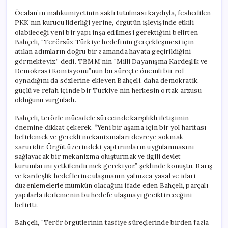
Öcalan’ın mahkumiyetinin saklı tutulması kaydıyla, feshedilen
PKK’nın kurucu liderliği yerine, örgütün işleyişinde etkili
olabileceği yeni bir yapı inşa edilmesi gerektiğini belirten
Bahçeli, “Terörsüz Türkiye hedefinin gerçekleşmesi için
atılan adımların doğru bir zamanda hayata geçirildiğini
görmekteyiz.” dedi. TBMM’nin “Milli Dayanışma Kardeşlik ve
Demokrasi Komisyonu”nun bu süreçte önemli bir rol
oynadığını da sözlerine ekleyen Bahçeli, daha demokratik,
güçlü ve refah içinde bir Türkiye’nin herkesin ortak arzusu
olduğunu vurguladı.
Bahçeli, terörle mücadele sürecinde karşılıklı iletişimin
önemine dikkat çekerek, “Yeni bir aşama için bir yol haritası
belirlemek ve gerekli mekanizmaları devreye sokmak
zaruridir. Örgüt üzerindeki yaptırımların uygulanmasını
sağlayacak bir mekanizma oluşturmak ve ilgili devlet
kurumlarını yetkilendirmek gerekiyor.” şeklinde konuştu. Barış
ve kardeşlik hedeflerine ulaşmanın yalnızca yasal ve idari
düzenlemelerle mümkün olacağını ifade eden Bahçeli, parçalı
yapılarla ilerlemenin bu hedefe ulaşmayı geciktireceğini
belirtti.
Bahçeli, “Terör örgütlerinin tasfiye süreçlerinde birden fazla